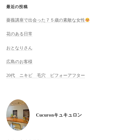
全
最近の投稿
予
薔薇講座で出会った７５歳の素敵な女性
約
制
花のある日常
の
プ
おとなりさん
ラ
イ
広島のお客様
ベ
20代 ニキビ 毛穴 ビフォーアフター
ー
ト
サ
ロ
ン
Cucuronキュキュロン
で
す
。
ま