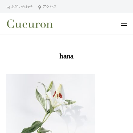
ー
コ
分
お問い合わせ
アクセス
ン
県
テ
中
メ
ン
津
ニ
ュ
大
大
市
ツ
ー
分
分
プ
へ
県
ラ
県
ス
hana
中
イ
中
キ
ベ
津
津
ッ
ー
市
市
プ
ト
の
プ
フ
プ
ラ
ェ
ラ
イ
イ
イ
シ
ベ
ベ
ャ
ー
ー
ル
ト
ト
ヘ
サ