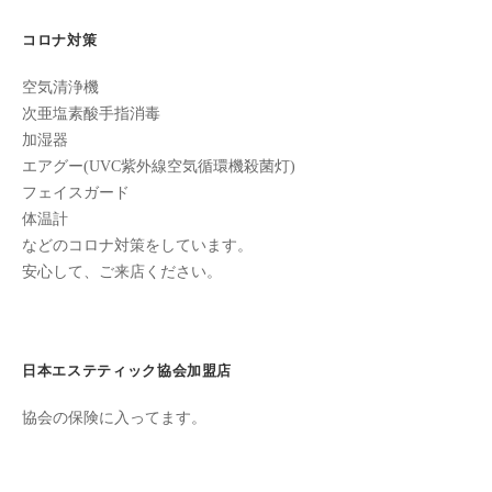
ン
シ
ち
C
コロナ対策
ョ
の
u
良
ン
空気清浄機
c
い
次亜塩素酸手指消毒
u
時
加湿器
r
間
エアグー(UVC紫外線空気循環機殺菌灯)
o
を
フェイスガード
す
n
体温計
ご
などのコロナ対策をしています。
し
安心して、ご来店ください。
て
も
ら
日本エステティック協会加盟店
う
た
協会の保険に入ってます。
め
の
完