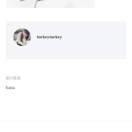
フ
ッ
ロ
ェ
ド
ン
ス
イ
C
パ
シ
u
エ
ャ
c
turkeyturkey
ス
ル
u
テ
r
ヘ
サ
o
ッ
ロ
n
ン
ド
で
C
ス
投
前の投稿
す
u
パ
。
c
hana
稿
エ
お
u
ナ
ス
客
r
ビ
テ
o
様
n
サ
に
ゲ
気
ロ
ー
持