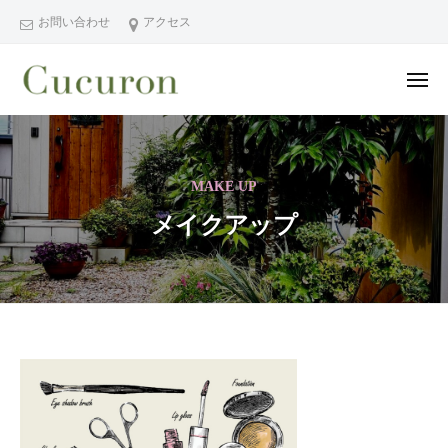
ー
コ
分
お問い合わせ
アクセス
ン
県
テ
中
メ
ン
津
ニ
ュ
大
大
市
ツ
ー
分
分
プ
へ
県
ラ
県
ス
MAKE UP
中
イ
中
キ
ベ
津
メイクアップ
津
ッ
ー
市
市
プ
ト
の
プ
フ
プ
ラ
ェ
ラ
イ
イ
イ
シ
ベ
ベ
メ
ャ
ー
ー
イ
ル
ト
ト
ヘ
サ
ク