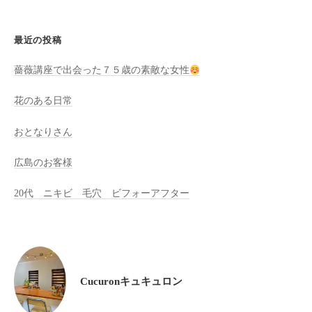
た
来
最近の投稿
た
い
薔薇講座で出会った７５歳の素敵な女性
と
花のある日常
思
っ
おとなりさん
て
も
広島のお客様
ら
え
20代 ニキビ 毛穴 ビフォーアフター
る
サ
ロ
ン
を
Cucuronキュキュロン
心
が