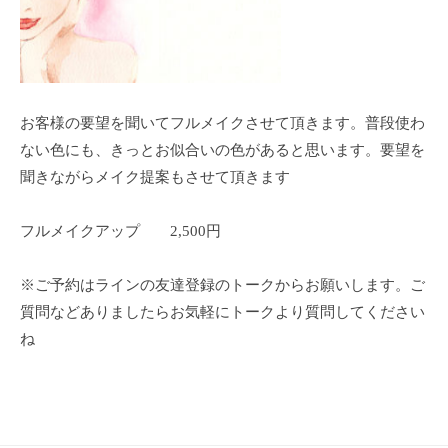
ン
ち
C
の
u
良
c
い
u
時
お客様の要望を聞いてフルメイクさせて頂きます。普段使わ
r
間
ない色にも、きっとお似合いの色があると思います。要望を
o
を
聞きながらメイク提案もさせて頂きます
す
n
ご
フルメイクアップ 2,500円
し
て
※ご予約はラインの友達登録のトークからお願いします。ご
も
質問などありましたらお気軽にトークより質問してください
ら
ね
う
た
め
の
完