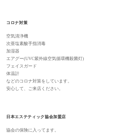
全
予
約
コロナ対策
制
空気清浄機
の
次亜塩素酸手指消毒
プ
加湿器
ラ
エアグー(UVC紫外線空気循環機殺菌灯)
イ
フェイスガード
ベ
体温計
ー
などのコロナ対策をしています。
ト
安心して、ご来店ください。
サ
ロ
ン
で
日本エステティック協会加盟店
す
協会の保険に入ってます。
。
ま