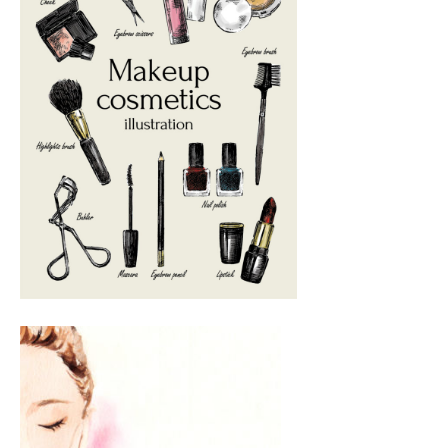
フ
ッ
ロ
ェ
ア
ド
ン
ス
イ
ッ
C
パ
シ
u
プ
エ
ャ
c
ス
ル
u
2022
テ
r
ヘ
年
サ
o
ッ
9
ロ
n
月
ン
ド
で
9
C
ス
す
日
u
パ
。
by
c
エ
お
cucuron
u
ス
客
r
テ
o
様
n
サ
に
気
ロ
持