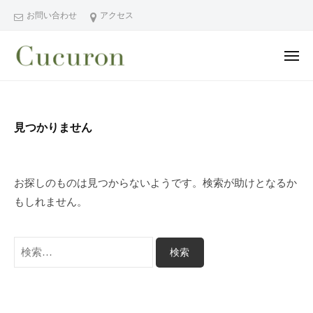
ー
コ
分
お問い合わせ
アクセス
ン
県
テ
中
メ
ン
津
ニ
ュ
大
大
市
ツ
ー
分
分
プ
へ
県
ラ
県
ス
見つかりません
中
イ
中
キ
ベ
津
津
ッ
ー
市
市
プ
ト
お探しのものは見つからないようです。検索が助けとなるか
の
プ
フ
もしれません。
プ
ラ
ェ
ラ
イ
イ
イ
検
シ
ベ
ベ
索:
ャ
ー
ー
ル
ト
ト
ヘ
サ