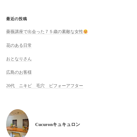
ン
ち
C
の
u
最近の投稿
良
c
い
薔薇講座で出会った７５歳の素敵な女性
u
時
r
間
花のある日常
o
を
おとなりさん
す
n
ご
広島のお客様
し
て
20代 ニキビ 毛穴 ビフォーアフター
も
ら
う
た
め
Cucuronキュキュロン
の
完