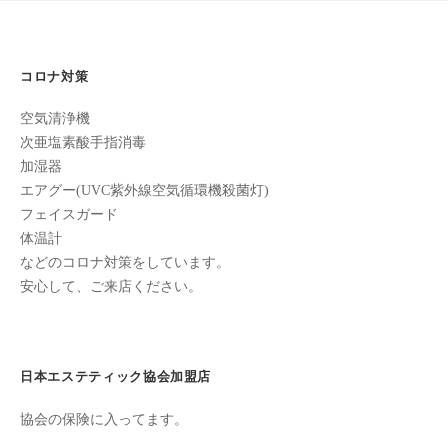
フ
ッ
ロ
ェ
ド
ン
ス
イ
C
コロナ対策
パ
シ
u
エ
ャ
c
空気清浄機
ス
ル
u
次亜塩素酸手指消毒
テ
r
ヘ
加湿器
サ
o
エアグー(UVC紫外線空気循環機殺菌灯)
ッ
ロ
フェイスガード
n
ン
ド
体温計
で
C
ス
などのコロナ対策をしています。
す
u
パ
安心して、ご来店ください。
。
c
エ
お
u
ス
客
r
テ
o
様
日本エステティック協会加盟店
n
サ
に
気
ロ
協会の保険に入ってます。
持