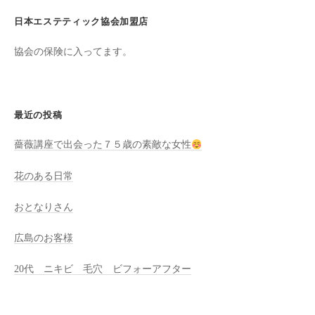
た
日本エステティック協会加盟店
来
た
協会の保険に入ってます。
い
と
思
最近の投稿
っ
て
薔薇講座で出会った７５歳の素敵な女性
も
ら
花のある日常
え
おとなりさん
る
サ
広島のお客様
ロ
ン
20代 ニキビ 毛穴 ビフォーアフター
を
心
が