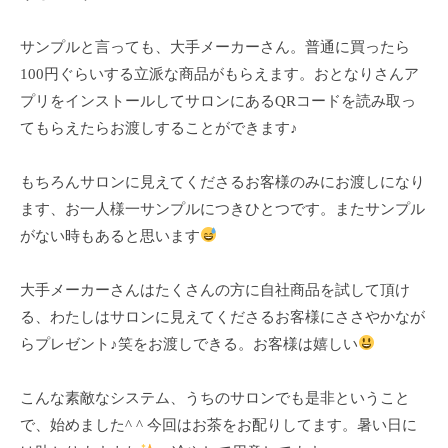
フ
ッ
ロ
ェ
ド
ン
サンプルと言っても、大手メーカーさん。普通に買ったら
ス
イ
C
100円ぐらいする立派な商品がもらえます。おとなりさんア
パ
シ
u
プリをインストールしてサロンにあるQRコードを読み取っ
エ
ャ
c
ス
てもらえたらお渡しすることができます♪
ル
u
テ
r
ヘ
サ
もちろんサロンに見えてくださるお客様のみにお渡しになり
o
ッ
ロ
ます、お一人様一サンプルにつきひとつです。またサンプル
n
ン
ド
がない時もあると思います
で
C
ス
す
u
パ
大手メーカーさんはたくさんの方に自社商品を試して頂け
。
c
エ
お
る、わたしはサロンに見えてくださるお客様にささやかなが
u
ス
客
r
らプレゼント♪笑をお渡しできる。お客様は嬉しい
テ
o
様
n
サ
に
こんな素敵なシステム、うちのサロンでも是非ということ
気
ロ
で、始めました^ ^ 今回はお茶をお配りしてます。暑い日に
持