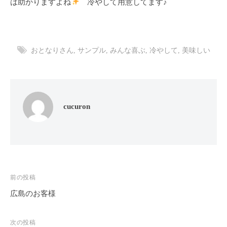
ン
は助かりますよね
冷やして用意してます♪
ち
C
の
u
良
c
い
おとなりさん
,
サンプル
,
みんな喜ぶ
,
冷やして
,
美味しい
u
時
r
間
o
を
す
n
cucuron
ご
し
て
も
ら
う
投
前の投稿
た
広島のお客様
稿
め
ナ
の
次の投稿
完