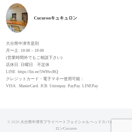
け
て
Cucuronキュキュロン
い
ま
す
大分県中津市是則
。
月〜土: 10:00 – 18:00
県
(営業時間外でもご相談下さい)
北
店休日: 日曜日 不定休
で
LINE :https://lin.ee/5WHvcRQ
は
クレジットカード・電子マネー使用可能：
唯
VISA . MasterCard. JCB. Unionpay. PayPay. LINEPay
一
体
質
改
善
© 2026
大分県中津市プライベートフェイシャル ヘッドスパエステサ
や
ロンCucuron