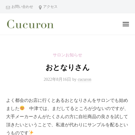
ー
コ
分
お問い合わせ
アクセス
ン
県
テ
中
メ
ン
津
ニ
ュ
大
大
市
ツ
ー
分
分
プ
へ
県
ラ
県
ス
サロンお知らせ
中
イ
中
キ
ベ
津
おとなりさん
津
ッ
ー
市
市
プ
ト
の
2022年8月16日
by
cucuron
プ
フ
プ
ラ
ェ
ラ
よく都会のお店に行くとあるおとなりさんをサロンでも始め
イ
イ
イ
シ
ました
中津では、まだしてるところが少ないのですが、
ベ
ベ
ャ
大手メーカーさんがたくさんの方に自社商品の良さを試して
ー
ー
ル
頂きたいということで、私達が代わりにサンプルを配るとい
ト
ト
ヘ
サ
うものです