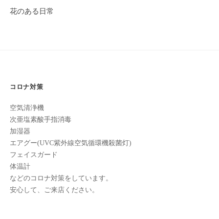
ビ
全
花のある日常
ゲ
予
ー
約
制
シ
の
ョ
プ
ン
ラ
コロナ対策
イ
ベ
空気清浄機
次亜塩素酸手指消毒
ー
加湿器
ト
エアグー(UVC紫外線空気循環機殺菌灯)
サ
フェイスガード
ロ
体温計
ン
などのコロナ対策をしています。
で
安心して、ご来店ください。
す
。
ま