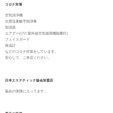
コロナ対策
全
予
空気清浄機
約
次亜塩素酸手指消毒
制
加湿器
の
エアグー(UVC紫外線空気循環機殺菌灯)
プ
フェイスガード
ラ
体温計
イ
などのコロナ対策をしています。
ベ
安心して、ご来店ください。
ー
ト
サ
日本エステティック協会加盟店
ロ
ン
協会の保険に入ってます。
で
す
。
ま