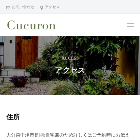
ー
コ
分
お問い合わせ
アクセス
ン
県
テ
中
メ
ン
津
ニ
ュ
大
大
市
ツ
ー
分
分
プ
へ
県
ラ
県
ス
ACCESS
中
イ
中
キ
ベ
津
アクセス
津
ッ
ー
市
市
プ
ト
の
プ
フ
プ
ラ
ェ
ラ
イ
イ
イ
シ
ベ
ベ
ア
住所
ャ
ー
ー
ク
ル
ト
ト
ヘ
大分県中津市是則(自宅兼のため詳しくはご予約時にお伝え
サ
セ