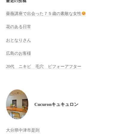
最近の投稿
た
薔薇講座で出会った７５歳の素敵な女性
来
た
花のある日常
い
と
おとなりさん
思
っ
広島のお客様
て
も
20代 ニキビ 毛穴 ビフォーアフター
ら
え
る
サ
ロ
Cucuronキュキュロン
ン
を
心
大分県中津市是則
が