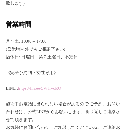
フ
ッ
致します)
ロ
ェ
ス
ド
ン
ス
イ
C
2026
パ
営業時間
シ
u
年
エ
ャ
c
6
ス
ル
u
月〜土: 10:00 – 17:00
月
テ
r
ヘ
(営業時間外でもご相談下さい)
15
サ
o
ッ
店休日: 日曜日 第２土曜日、不定休
日
ロ
n
by
ン
ド
で
cucuron
C
《完全予約制・女性専用》
ス
す
u
パ
。
c
LINE :
https://lin.ee/5WHvcRQ
エ
お
u
ス
客
r
施術中お電話に出られない場合があるので ご予約、お問い
テ
o
様
合わせは、公式LINEからお願いします。折り返しご連絡さ
n
サ
に
せて頂きます。
気
ロ
お気軽にお問い合わせ ご相談してくださいね。 ご連絡お
持