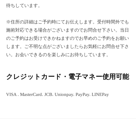
ン
待ちしています。
ち
C
の
u
良
※住所の詳細はご予約時にてお伝えします。受付時間外でも
c
い
施術対応できる場合がございますのでお問合せ下さい。当日
u
時
のご予約はお受けできかねますのでお早めのご予約をお願い
r
間
します。ご不明な点がございましたらお気軽にお問合せ下さ
o
を
い。お会いできるのを楽しみにお待ちしています。
す
n
ご
し
クレジットカード・電子マネー使用可能
て
も
VISA . MasterCard. JCB. Unionpay. PayPay. LINEPay
ら
う
た
め
の
完