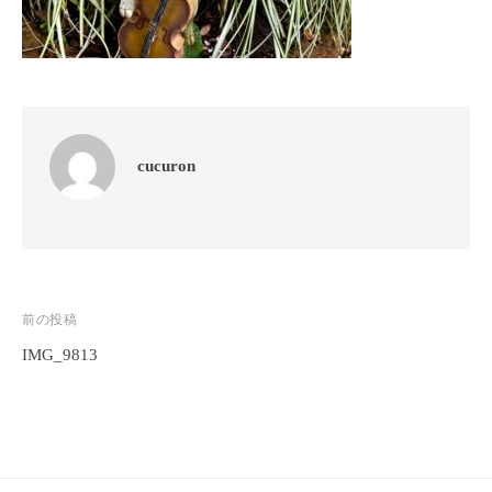
フ
ッ
ロ
ェ
ド
ン
ス
イ
C
パ
シ
u
エ
ャ
c
ス
ル
u
テ
cucuron
r
ヘ
サ
o
ッ
ロ
n
ン
ド
で
C
ス
す
u
パ
。
投
前の投稿
c
エ
お
u
IMG_9813
稿
ス
客
r
ナ
テ
o
様
ビ
n
サ
に
気
ロ
ゲ
持