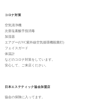
ン
ー
ち
C
シ
の
u
コロナ対策
ョ
良
c
い
ン
空気清浄機
u
時
次亜塩素酸手指消毒
r
間
加湿器
o
を
エアグー(UVC紫外線空気循環機殺菌灯)
す
n
フェイスガード
ご
体温計
し
などのコロナ対策をしています。
て
安心して、ご来店ください。
も
ら
う
日本エステティック協会加盟店
た
め
協会の保険に入ってます。
の
完