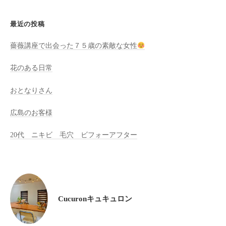
全
予
最近の投稿
約
薔薇講座で出会った７５歳の素敵な女性
制
の
花のある日常
プ
ラ
おとなりさん
イ
ベ
広島のお客様
ー
20代 ニキビ 毛穴 ビフォーアフター
ト
サ
ロ
ン
で
Cucuronキュキュロン
す
。
ま