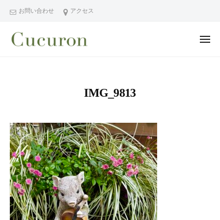
ー
コ
分
お問い合わせ
アクセス
ン
県
テ
中
メ
ン
津
ニ
ュ
大
大
市
ツ
ー
分
分
プ
へ
県
ラ
県
ス
IMG_9813
中
イ
中
キ
ベ
津
津
ッ
ー
市
市
プ
ト
の
プ
フ
プ
ラ
ェ
ラ
イ
イ
イ
シ
ベ
ベ
ャ
ー
ー
ル
ト
ト
ヘ
サ