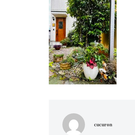
ド
ー
ー
ス
ト
ト
パ
サ
フ
エ
ロ
ス
ェ
ン
テ
イ
C
サ
シ
u
ロ
c
ャ
ン
u
ル
C
r
ヘ
u
o
c
ッ
n
u
ド
で
r
ス
す
o
cucuron
パ
。
n
お