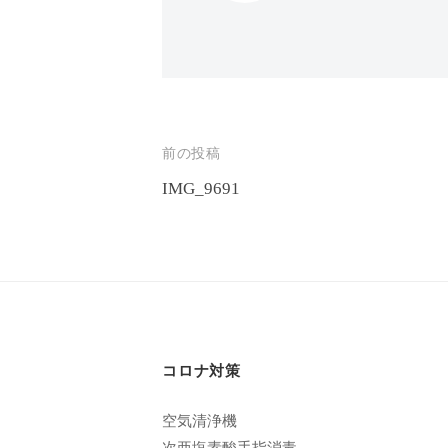
エ
客
ス
様
テ
に
サ
気
ロ
持
投
前の投稿
ン
ち
IMG_9691
稿
C
の
ナ
u
良
い
c
ビ
時
u
ゲ
間
r
ー
を
o
コロナ対策
す
シ
n
ご
ョ
空気清浄機
し
次亜塩素酸手指消毒