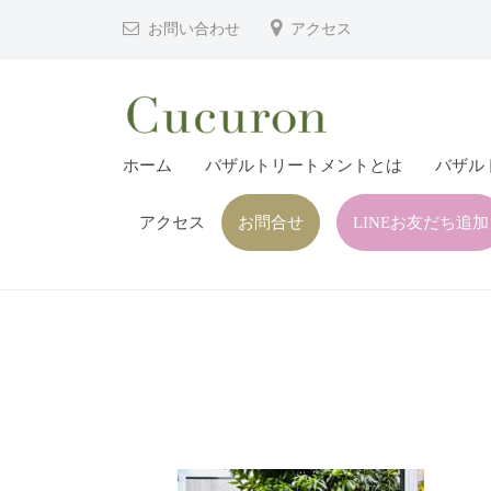
津
コ
お問い合わせ
アクセス
市
ン
プ
テ
ラ
ン
イ
ツ
大
大
ベ
ホーム
バザルトリートメントとは
バザル
へ
分
分
ー
ス
県
ト
アクセス
お問合せ
LINEお友だち追加
県
キ
フ
中
中
ッ
ェ
津
津
プ
イ
市
市
シ
の
プ
ャ
プ
ル
ラ
ラ
ヘ
イ
イ
ッ
ベ
ベ