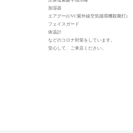
ン
て
加湿器
も
エアグー(UVC紫外線空気循環機殺菌灯)
ら
フェイスガード
う
体温計
た
などのコロナ対策をしています。
め
安心して、ご来店ください。
の
完
全
予
約
制
の
プ
ラ