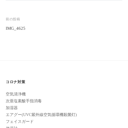
フ
ッ
ロ
ェ
ド
ン
ス
イ
C
投
前の投稿
パ
シ
u
IMG_4625
稿
エ
ャ
c
ス
ナ
ル
u
テ
ビ
r
ヘ
サ
o
ッ
ゲ
ロ
n
ン
ド
ー
で
C
ス
シ
す
u
パ
コロナ対策
。
ョ
c
エ
お
u
ン
空気清浄機
ス
客
r
次亜塩素酸手指消毒
テ
o
様
加湿器
n
サ
に
エアグー(UVC紫外線空気循環機殺菌灯)
気
ロ
フェイスガード
持