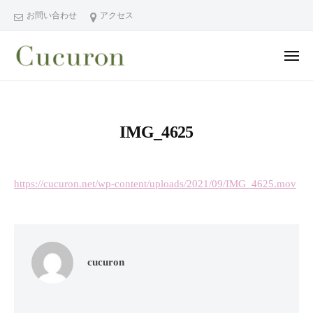
ー
コ
分
お問い合わせ
アクセス
ン
県
テ
中
メ
ン
津
ニ
ュ
大
大
市
ツ
ー
分
分
プ
へ
県
ラ
県
ス
IMG_4625
中
イ
中
キ
ベ
津
津
ッ
ー
市
市
プ
ト
https://cucuron.net/wp-content/uploads/2021/09/IMG_4625.mov
の
プ
フ
プ
ラ
ェ
ラ
イ
イ
イ
シ
ベ
ベ
cucuron
ャ
ー
ー
ル
ト
ト
ヘ
サ