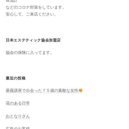
ン
体温計
ち
などのコロナ対策をしています。
C
の
安心して、ご来店ください。
u
良
c
い
u
時
r
日本エステティック協会加盟店
間
o
を
協会の保険に入ってます。
す
n
ご
し
て
最近の投稿
も
薔薇講座で出会った７５歳の素敵な女性
ら
う
花のある日常
た
め
おとなりさん
の
完
広島のお客様