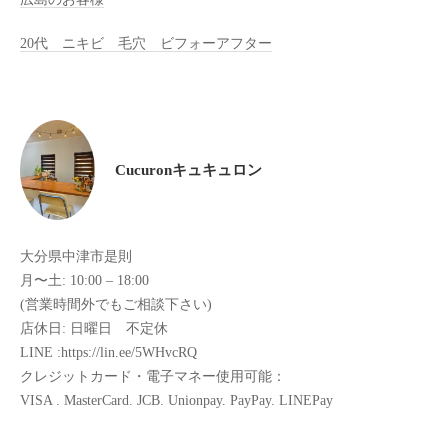
全
20代 ニキビ 毛穴 ビフォーアフター
予
約
制
の
プ
Cucuronキュキュロン
ラ
イ
ベ
ー
大分県中津市是則
ト
月〜土: 10:00 – 18:00
サ
(営業時間外でもご相談下さい)
ロ
店休日: 日曜日 不定休
ン
LINE :https://lin.ee/5WHvcRQ
で
クレジットカード・電子マネー使用可能：
す
VISA . MasterCard. JCB. Unionpay. PayPay. LINEPay
。
ま