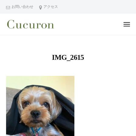
ー
コ
分
お問い合わせ
アクセス
ン
県
テ
中
メ
ン
津
ニ
ュ
大
大
市
ツ
ー
分
分
プ
へ
県
ラ
県
ス
IMG_2615
中
イ
中
キ
ベ
津
津
ッ
ー
市
市
プ
ト
の
プ
フ
プ
ラ
ェ
ラ
イ
イ
イ
シ
ベ
ベ
ャ
ー
ー
ル
ト
ト
ヘ
サ