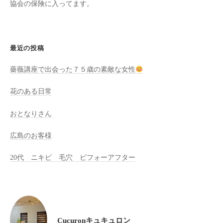
協会の保険に入ってます。
全
予
約
制
最近の投稿
の
薔薇講座で出会った７５歳の素敵な女性
プ
ラ
花のある日常
イ
ベ
おとなりさん
ー
ト
広島のお客様
サ
20代 ニキビ 毛穴 ビフォーアフター
ロ
ン
で
す
。
Cucuronキュキュロン
ま