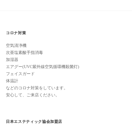
ン
ち
ゲ
C
の
ー
u
良
c
シ
い
u
コロナ対策
ョ
時
r
間
ン
空気清浄機
o
を
次亜塩素酸手指消毒
す
n
加湿器
ご
エアグー(UVC紫外線空気循環機殺菌灯)
し
フェイスガード
て
体温計
も
などのコロナ対策をしています。
ら
安心して、ご来店ください。
う
た
め
日本エステティック協会加盟店
の
完