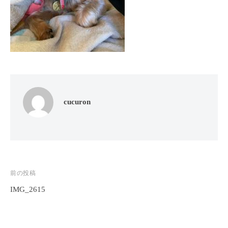
フ
ッ
ロ
ェ
ド
ン
ス
イ
C
パ
シ
u
エ
ャ
c
ス
ル
u
テ
r
ヘ
サ
o
ッ
ロ
cucuron
n
ン
ド
で
C
ス
す
u
パ
。
c
エ
お
u
ス
投
前の投稿
客
r
テ
o
様
IMG_2615
稿
n
サ
に
ナ
気
ロ
ビ
持