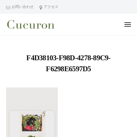
ー
コ
分
お問い合わせ
アクセス
ン
県
テ
中
メ
ン
津
ニ
ュ
大
大
市
ツ
ー
分
分
プ
へ
県
ラ
県
ス
F4D38103-F98D-4278-89C9-
中
イ
中
キ
ベ
津
F6298E6597D5
津
ッ
ー
市
市
プ
ト
の
プ
フ
プ
ラ
ェ
ラ
イ
イ
イ
シ
ベ
ベ
ャ
ー
ー
ル
ト
ト
ヘ
サ