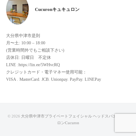
た
Cucuronキュキュロン
来
た
い
大分県中津市是則
と
月〜土: 10:00 – 18:00
思
(営業時間外でもご相談下さい)
っ
店休日: 日曜日 不定休
て
LINE :https://lin.ee/5WHvcRQ
も
クレジットカード・電子マネー使用可能：
ら
VISA . MasterCard. JCB. Unionpay. PayPay. LINEPay
え
る
サ
ロ
ン
© 2026
大分県中津市プライベートフェイシャル ヘッドスパエステサ
を
ロンCucuron
心
が