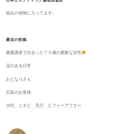
日本エステティック協会加盟店
全
協会の保険に入ってます。
予
約
制
の
最近の投稿
プ
ラ
薔薇講座で出会った７５歳の素敵な女性
イ
ベ
花のある日常
ー
おとなりさん
ト
サ
広島のお客様
ロ
ン
20代 ニキビ 毛穴 ビフォーアフター
で
す
。
ま