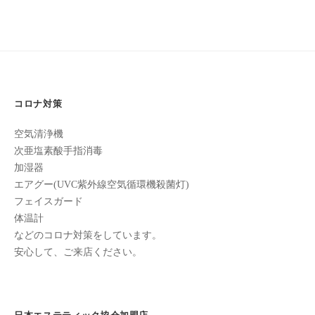
ン
ち
ビ
C
の
u
ゲ
良
c
ー
い
u
時
シ
r
間
コロナ対策
ョ
o
を
ン
空気清浄機
す
n
次亜塩素酸手指消毒
ご
加湿器
し
エアグー(UVC紫外線空気循環機殺菌灯)
て
フェイスガード
も
体温計
ら
などのコロナ対策をしています。
う
安心して、ご来店ください。
た
め
の
完