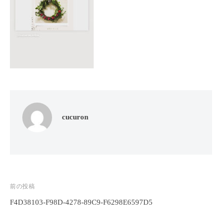
フ
ッ
ロ
ェ
ド
ン
ス
イ
C
パ
シ
u
エ
ャ
c
ス
ル
u
テ
r
ヘ
サ
o
ッ
ロ
n
ン
ド
cucuron
で
C
ス
す
u
パ
。
c
エ
お
u
ス
客
r
テ
o
様
投
前の投稿
n
サ
に
F4D38103-F98D-4278-89C9-F6298E6597D5
稿
気
ロ
ナ
持