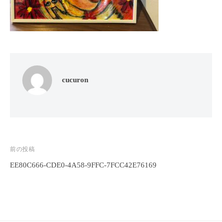
フ
ッ
ロ
ェ
ド
ン
ス
イ
C
パ
シ
u
エ
ャ
c
ス
ル
u
テ
cucuron
r
ヘ
サ
o
ッ
ロ
n
ン
ド
で
C
ス
す
u
パ
。
c
投
前の投稿
エ
お
u
EE80C666-CDE0-4A58-9FFC-7FCC42E76169
稿
ス
客
r
テ
o
ナ
様
n
サ
に
ビ
気
ロ
ゲ
持