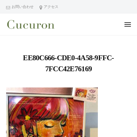
ー
コ
分
お問い合わせ
アクセス
ン
県
テ
中
メ
ン
津
ニ
ュ
大
大
市
ツ
ー
分
分
プ
へ
県
ラ
県
ス
EE80C666-CDE0-4A58-9FFC-
中
イ
中
キ
ベ
津
7FCC42E76169
津
ッ
ー
市
市
プ
ト
の
プ
フ
プ
ラ
ェ
ラ
イ
イ
イ
シ
ベ
ベ
ャ
ー
ー
ル
ト
ト
ヘ
サ