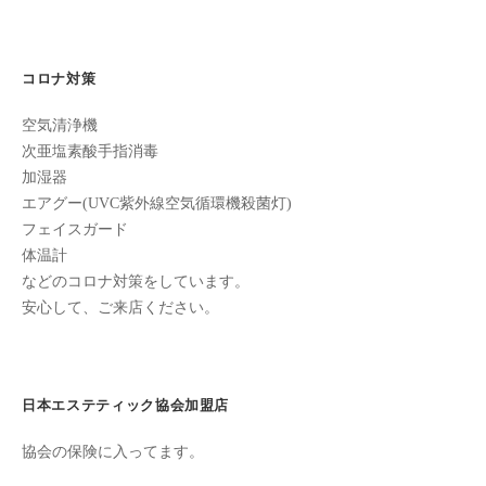
ン
ー
ち
C
の
シ
u
良
コロナ対策
ョ
c
い
ン
u
空気清浄機
時
r
次亜塩素酸手指消毒
間
加湿器
o
を
エアグー(UVC紫外線空気循環機殺菌灯)
す
n
フェイスガード
ご
体温計
し
などのコロナ対策をしています。
て
安心して、ご来店ください。
も
ら
う
た
日本エステティック協会加盟店
め
協会の保険に入ってます。
の
完