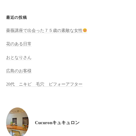
全
予
最近の投稿
約
制
薔薇講座で出会った７５歳の素敵な女性
の
プ
花のある日常
ラ
おとなりさん
イ
ベ
広島のお客様
ー
ト
20代 ニキビ 毛穴 ビフォーアフター
サ
ロ
ン
で
す
Cucuronキュキュロン
。
ま