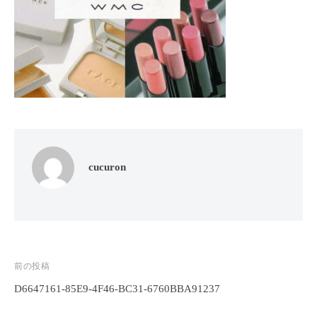
フ
ッ
ロ
ェ
ド
ン
ス
イ
C
パ
シ
u
エ
ャ
c
ス
ル
u
テ
r
ヘ
サ
o
ッ
ロ
n
ン
ド
cucuron
で
C
ス
す
u
パ
。
c
エ
お
u
ス
客
r
テ
o
様
投
前の投稿
n
サ
に
D6647161-85E9-4F46-BC31-6760BBA91237
稿
気
ロ
ナ
持