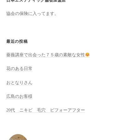
日本エステティック協会加盟店
全
協会の保険に入ってます。
予
約
制
の
最近の投稿
プ
ラ
薔薇講座で出会った７５歳の素敵な女性
イ
ベ
花のある日常
ー
おとなりさん
ト
サ
広島のお客様
ロ
ン
20代 ニキビ 毛穴 ビフォーアフター
で
す
。
ま