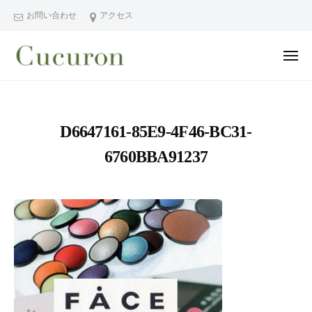
ー
コ
分
お問い合わせ
アクセス
ン
県
テ
中
メ
ン
津
ニ
ュ
大
大
市
ツ
ー
分
分
プ
へ
県
ラ
県
ス
D6647161-85E9-4F46-BC31-
中
イ
中
キ
ベ
津
6760BBA91237
津
ッ
ー
市
市
プ
ト
の
プ
フ
プ
ラ
ェ
ラ
イ
イ
イ
シ
ベ
ベ
ャ
ー
ー
ル
ト
ト
ヘ
サ