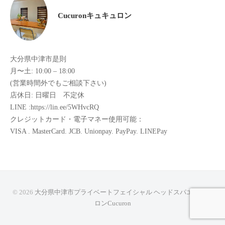
た
Cucuronキュキュロン
来
た
い
大分県中津市是則
と
月〜土: 10:00 – 18:00
思
(営業時間外でもご相談下さい)
っ
店休日: 日曜日 不定休
て
LINE :https://lin.ee/5WHvcRQ
も
クレジットカード・電子マネー使用可能：
ら
VISA . MasterCard. JCB. Unionpay. PayPay. LINEPay
え
る
サ
ロ
ン
© 2026
大分県中津市プライベートフェイシャル ヘッドスパエステサ
を
ロンCucuron
心
が