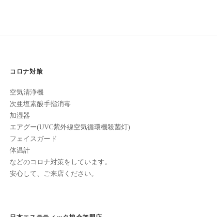
ン
ち
ビ
C
の
u
ゲ
良
c
ー
い
u
時
シ
r
間
コロナ対策
ョ
o
を
ン
空気清浄機
す
n
次亜塩素酸手指消毒
ご
加湿器
し
エアグー(UVC紫外線空気循環機殺菌灯)
て
フェイスガード
も
体温計
ら
などのコロナ対策をしています。
う
安心して、ご来店ください。
た
め
の
完