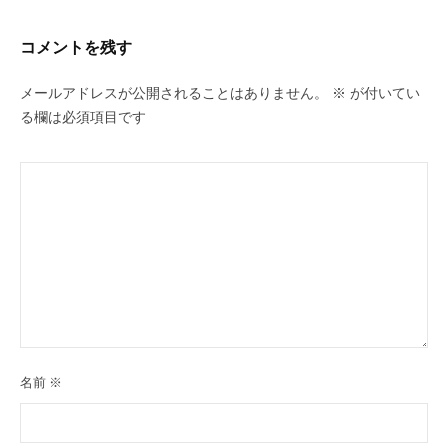
ン
ち
ゲ
C
の
コメントを残す
ー
u
良
c
シ
い
メールアドレスが公開されることはありません。
※
が付いてい
u
ョ
る欄は必須項目です
時
r
間
ン
o
を
す
n
ご
し
て
も
ら
う
た
名前
※
め
の
完