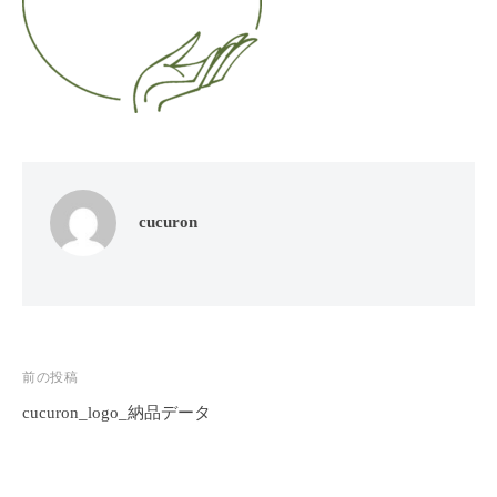
フ
ッ
ロ
ェ
ド
ン
ス
イ
C
パ
シ
u
エ
ャ
c
ス
ル
u
テ
r
ヘ
サ
o
ッ
ロ
cucuron
n
ン
ド
で
C
ス
す
u
パ
。
c
エ
お
u
ス
投
前の投稿
客
r
テ
o
様
cucuron_logo_納品データ
稿
n
サ
に
ナ
気
ロ
ビ
持