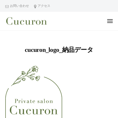
ー
コ
分
お問い合わせ
アクセス
ン
県
テ
中
メ
ン
津
ニ
ュ
大
大
市
ツ
ー
分
分
プ
へ
県
ラ
県
ス
cucuron_logo_納品データ
中
イ
中
キ
ベ
津
津
ッ
ー
市
市
プ
ト
の
プ
フ
プ
ラ
ェ
ラ
イ
イ
イ
シ
ベ
ベ
ャ
ー
ー
ル
ト
ト
ヘ
サ