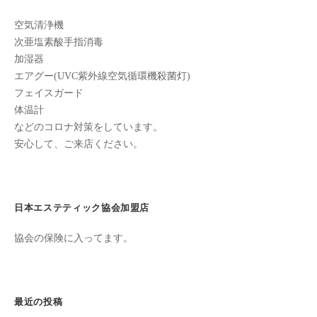
た
空気清浄機
来
次亜塩素酸手指消毒
た
加湿器
い
エアグー(UVC紫外線空気循環機殺菌灯)
と
フェイスガード
思
体温計
っ
などのコロナ対策をしています。
て
安心して、ご来店ください。
も
ら
え
日本エステティック協会加盟店
る
サ
協会の保険に入ってます。
ロ
ン
を
心
最近の投稿
が