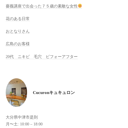
薔薇講座で出会った７５歳の素敵な女性
け
て
花のある日常
い
ま
おとなりさん
す
。
広島のお客様
県
20代 ニキビ 毛穴 ビフォーアフター
北
で
は
唯
一
Cucuronキュキュロン
体
質
改
善
大分県中津市是則
や
月〜土: 10:00 – 18:00