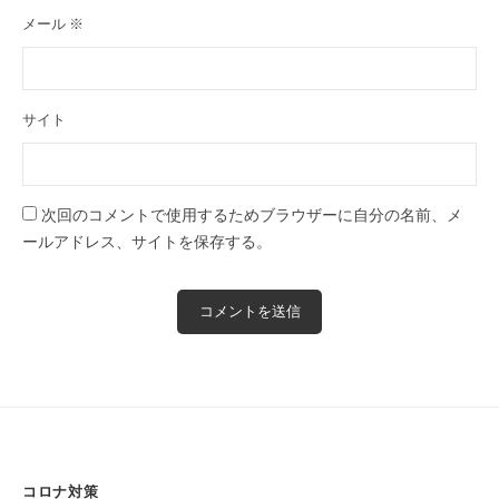
全
メール
※
予
約
制
サイト
の
プ
ラ
次回のコメントで使用するためブラウザーに自分の名前、メ
イ
ールアドレス、サイトを保存する。
ベ
ー
ト
サ
ロ
ン
で
す
。
コロナ対策
ま