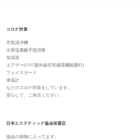
ン
ゲ
ち
C
ー
の
u
シ
良
c
い
コロナ対策
ョ
u
時
ン
空気清浄機
r
間
次亜塩素酸手指消毒
o
を
加湿器
す
n
エアグー(UVC紫外線空気循環機殺菌灯)
ご
フェイスガード
し
体温計
て
などのコロナ対策をしています。
も
安心して、ご来店ください。
ら
う
た
め
日本エステティック協会加盟店
の
協会の保険に入ってます。
完