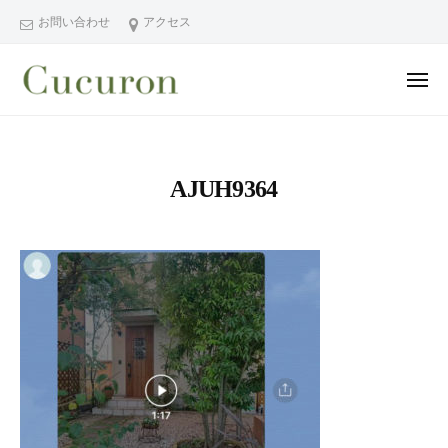
ー
コ
分
お問い合わせ
アクセス
ン
県
テ
中
メ
ン
津
ニ
ュ
大
大
市
ツ
ー
分
分
プ
へ
県
ラ
県
ス
AJUH9364
中
イ
中
キ
ベ
津
津
ッ
ー
市
市
プ
ト
の
プ
フ
プ
ラ
ェ
ラ
イ
イ
イ
シ
ベ
ベ
ャ
ー
ー
ル
ト
ト
ヘ
サ