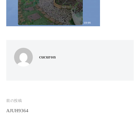
フ
ッ
ロ
ェ
ド
ン
ス
イ
C
パ
シ
u
エ
ャ
c
ス
ル
u
テ
r
ヘ
サ
cucuron
o
ッ
ロ
n
ン
ド
で
C
ス
す
u
パ
。
c
エ
お
u
投
前の投稿
ス
客
r
AJUH9364
稿
テ
o
様
ナ
n
サ
に
気
ビ
ロ
持