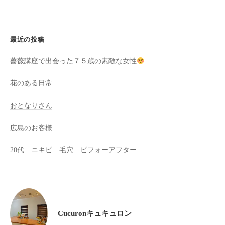
全
予
約
最近の投稿
制
の
薔薇講座で出会った７５歳の素敵な女性
プ
花のある日常
ラ
イ
おとなりさん
ベ
ー
広島のお客様
ト
サ
20代 ニキビ 毛穴 ビフォーアフター
ロ
ン
で
す
。
Cucuronキュキュロン
ま