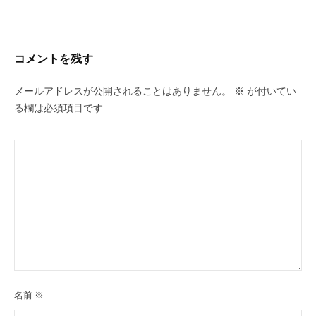
ン
ち
ビ
C
の
u
ゲ
良
コメントを残す
c
ー
い
u
時
シ
メールアドレスが公開されることはありません。
※
が付いてい
r
間
ョ
る欄は必須項目です
o
を
ン
す
n
ご
し
て
も
ら
う
た
め
の
名前
※
完