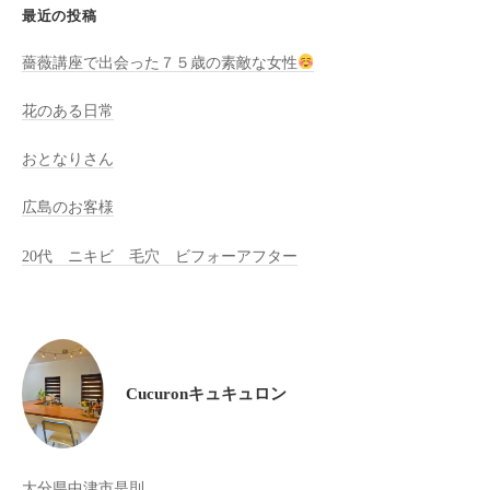
最近の投稿
け
て
薔薇講座で出会った７５歳の素敵な女性
い
ま
花のある日常
す
おとなりさん
。
県
広島のお客様
北
で
20代 ニキビ 毛穴 ビフォーアフター
は
唯
一
体
質
Cucuronキュキュロン
改
善
や
大分県中津市是則