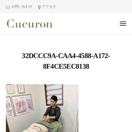
ー
コ
分
お問い合わせ
アクセス
ン
県
テ
中
メ
ン
津
ニ
ュ
大
大
市
ツ
ー
分
分
プ
へ
県
ラ
県
ス
32DCCC9A-CAA4-4588-A172-
中
イ
中
キ
ベ
津
8F4CE5EC8138
津
ッ
ー
市
市
プ
ト
の
プ
フ
プ
ラ
ェ
ラ
イ
イ
イ
シ
ベ
ベ
ャ
ー
ー
ル
ト
ト
ヘ
サ