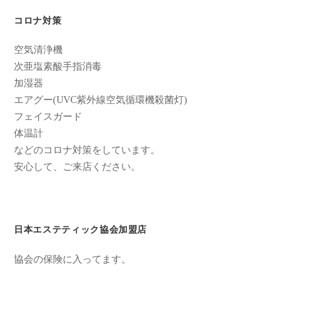
た
コロナ対策
来
た
空気清浄機
次亜塩素酸手指消毒
い
加湿器
と
エアグー(UVC紫外線空気循環機殺菌灯)
思
フェイスガード
っ
体温計
て
などのコロナ対策をしています。
も
安心して、ご来店ください。
ら
え
る
サ
日本エステティック協会加盟店
ロ
ン
協会の保険に入ってます。
を
心
が