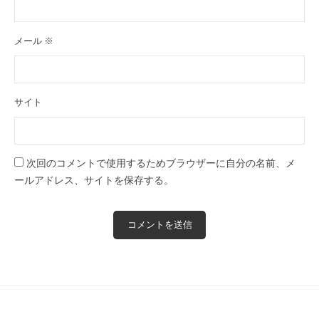
全
予
メール
※
約
制
の
サイト
プ
ラ
イ
ベ
次回のコメントで使用するためブラウザーに自分の名前、メ
ー
ールアドレス、サイトを保存する。
ト
サ
ロ
ン
で
す
。
ま