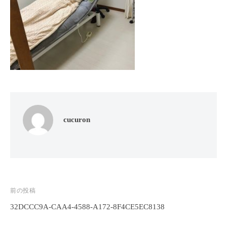
フ
ッ
ロ
ェ
ド
ン
ス
イ
C
パ
シ
u
エ
ャ
c
ス
ル
u
テ
r
ヘ
サ
o
ッ
ロ
n
ン
ド
cucuron
で
C
ス
す
u
パ
。
c
エ
お
u
ス
客
r
テ
o
様
投
前の投稿
n
サ
に
32DCCC9A-CAA4-4588-A172-8F4CE5EC8138
稿
気
ロ
ナ
持