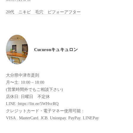
け
20代 ニキビ 毛穴 ビフォーアフター
て
い
ま
す
。
Cucuronキュキュロン
県
北
で
は
大分県中津市是則
唯
月〜土: 10:00 – 18:00
一
(営業時間外でもご相談下さい)
体
店休日: 日曜日 不定休
質
LINE :https://lin.ee/5WHvcRQ
クレジットカード・電子マネー使用可能：
改
VISA . MasterCard. JCB. Unionpay. PayPay. LINEPay
善
や