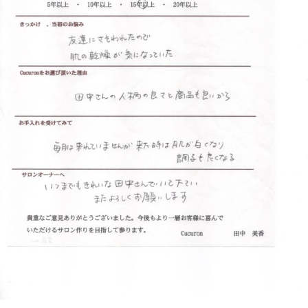
フ
ッ
ロ
ェ
ド
ン
ス
イ
C
パ
シ
u
エ
ャ
c
ス
ル
u
テ
r
ヘ
サ
o
ッ
ロ
n
ン
ド
で
C
ス
す
u
パ
。
c
エ
お
u
ス
客
r
テ
o
様
n
サ
に
気
ロ
持