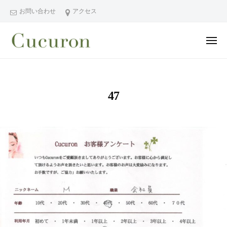
ー
コ
分
お問い合わせ
アクセス
ン
県
テ
中
メ
ン
津
ニ
ュ
大
大
市
ツ
ー
分
分
プ
へ
県
ラ
県
ス
47
中
イ
中
キ
ベ
津
津
ッ
ー
市
市
プ
ト
の
プ
フ
プ
ラ
ェ
ラ
イ
イ
イ
シ
ベ
ベ
ャ
ー
ー
ル
ト
ト
ヘ
サ