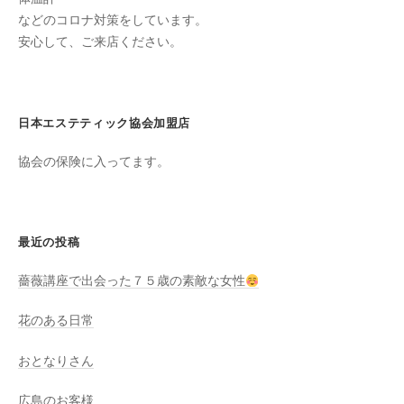
た
などのコロナ対策をしています。
安心して、ご来店ください。
来
た
い
と
日本エステティック協会加盟店
思
っ
協会の保険に入ってます。
て
も
ら
最近の投稿
え
る
薔薇講座で出会った７５歳の素敵な女性
サ
ロ
花のある日常
ン
を
おとなりさん
心
広島のお客様
が