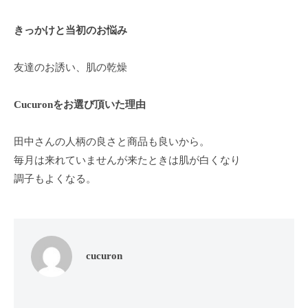
ン
ち
C
の
きっかけと当初のお悩み
u
良
c
い
友達のお誘い、肌の乾燥
u
時
r
間
Cucuronをお選び頂いた理由
o
を
す
n
田中さんの人柄の良さと商品も良いから。
ご
毎月は来れていませんが来たときは肌が白くなり
し
調子もよくなる。
て
も
ら
う
た
cucuron
め
の
完