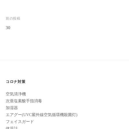
全
予
投
前の投稿
約
制
30
稿
の
ナ
プ
ビ
ラ
ゲ
イ
ベ
ー
ー
シ
ト
コロナ対策
ョ
サ
ロ
ン
空気清浄機
ン
次亜塩素酸手指消毒
で
加湿器
す
エアグー(UVC紫外線空気循環機殺菌灯)
。
フェイスガード
ま
体温計