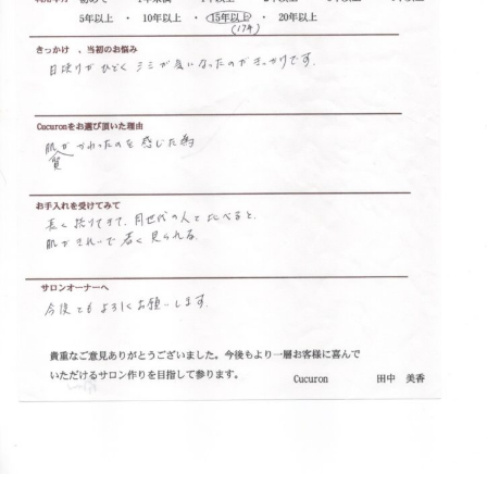
フ
ッ
ロ
ェ
ド
ン
ス
イ
C
パ
シ
u
エ
ャ
c
ス
ル
u
テ
r
ヘ
サ
o
ッ
ロ
n
ン
ド
で
C
ス
す
u
パ
。
c
エ
お
u
ス
客
r
テ
o
様
n
サ
に
気
ロ
持