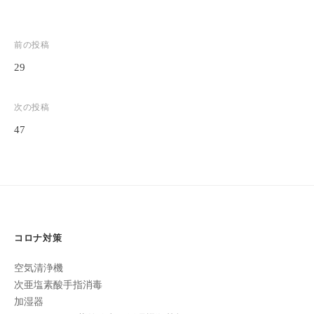
全
予
投
前の投稿
約
制
29
稿
の
ナ
プ
次の投稿
ビ
ラ
47
ゲ
イ
ベ
ー
ー
シ
ト
ョ
サ
ロ
ン
コロナ対策
ン
で
空気清浄機
す
次亜塩素酸手指消毒
。
加湿器
ま