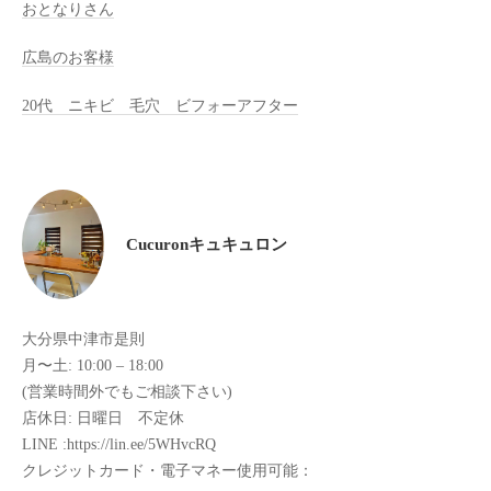
おとなりさん
け
て
広島のお客様
い
20代 ニキビ 毛穴 ビフォーアフター
ま
す
。
県
北
Cucuronキュキュロン
で
は
唯
一
大分県中津市是則
体
月〜土: 10:00 – 18:00
質
(営業時間外でもご相談下さい)
改
店休日: 日曜日 不定休
善
LINE :https://lin.ee/5WHvcRQ
や
クレジットカード・電子マネー使用可能：