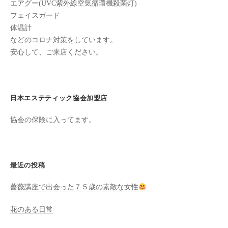
エアグー(UVC紫外線空気循環機殺菌灯)
た
フェイスガード
来
体温計
た
などのコロナ対策をしています。
い
安心して、ご来店ください。
と
思
っ
日本エステティック協会加盟店
て
も
協会の保険に入ってます。
ら
え
る
サ
最近の投稿
ロ
薔薇講座で出会った７５歳の素敵な女性
ン
を
花のある日常
心
が