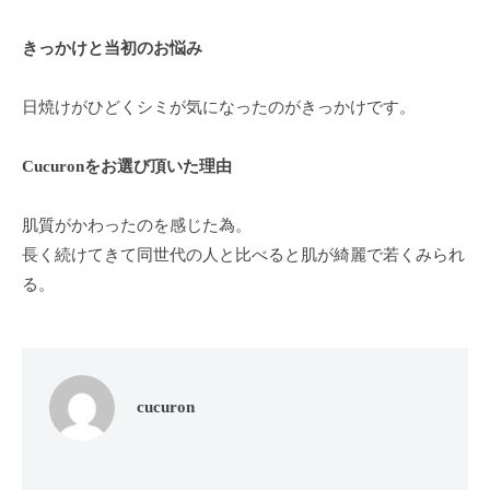
ン
ち
C
の
きっかけと当初のお悩み
u
良
c
い
日焼けがひどくシミが気になったのがきっかけです。
u
時
r
間
Cucuronをお選び頂いた理由
o
を
す
n
肌質がかわったのを感じた為。
ご
長く続けてきて同世代の人と比べると肌が綺麗で若くみられ
し
る。
て
も
ら
う
た
cucuron
め
の
完