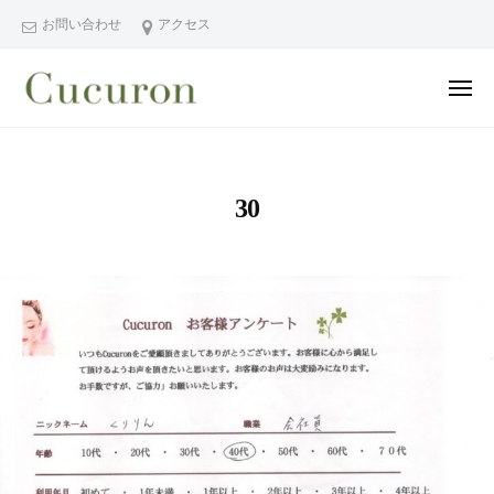
ー
コ
分
お問い合わせ
アクセス
ン
県
テ
中
メ
ン
津
ニ
ュ
大
大
市
ツ
ー
分
分
プ
へ
県
ラ
県
ス
30
中
イ
中
キ
ベ
津
津
ッ
ー
市
市
プ
ト
の
プ
フ
プ
ラ
ェ
ラ
イ
イ
イ
シ
ベ
ベ
ャ
ー
ー
ル
ト
ト
ヘ
サ