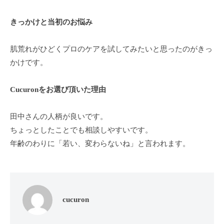
ン
ち
C
の
きっかけと当初のお悩み
u
良
c
い
肌荒れがひどくプロのケアを試してみたいと思ったのがきっ
u
時
かけです。
r
間
o
を
Cucuronをお選び頂いた理由
す
n
ご
田中さんの人柄が良いです。
し
ちょっとしたことでも相談しやすいです。
て
年齢のわりに「若い、変わらないね」と言われます。
も
ら
う
た
め
cucuron
の
完