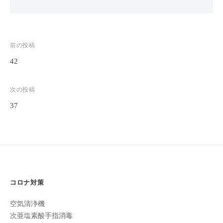
全
予
約
投
前の投稿
制
の
42
稿
プ
ナ
ラ
次の投稿
ビ
イ
37
ゲ
ベ
ー
ー
ト
シ
サ
ョ
ロ
ン
ン
コロナ対策
で
す
空気清浄機
。
次亜塩素酸手指消毒
ま