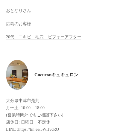
け
おとなりさん
て
い
広島のお客様
ま
20代 ニキビ 毛穴 ビフォーアフター
す
。
県
北
で
は
Cucuronキュキュロン
唯
一
体
大分県中津市是則
質
月〜土: 10:00 – 18:00
改
(営業時間外でもご相談下さい)
善
店休日: 日曜日 不定休
や
LINE :https://lin.ee/5WHvcRQ