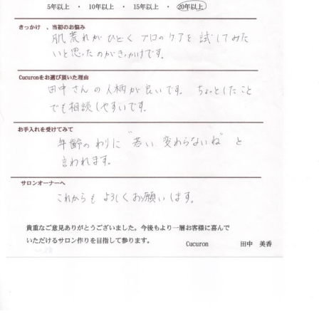
フ
ッ
ロ
ェ
ド
ン
ス
イ
C
パ
シ
u
エ
ャ
c
ス
ル
u
テ
r
ヘ
サ
o
ッ
ロ
n
ン
ド
で
C
ス
す
u
パ
。
c
エ
お
u
ス
客
r
テ
o
様
n
サ
に
気
ロ
持