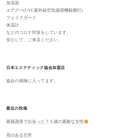
加湿器
た
エアグー(UVC紫外線空気循環機殺菌灯)
来
フェイスガード
た
体温計
い
などのコロナ対策をしています。
と
安心して、ご来店ください。
思
っ
て
日本エステティック協会加盟店
も
ら
協会の保険に入ってます。
え
る
サ
ロ
最近の投稿
ン
薔薇講座で出会った７５歳の素敵な女性
を
心
花のある日常
が