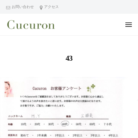
ー
コ
分
お問い合わせ
アクセス
ン
県
テ
中
メ
ン
津
ニ
ュ
大
大
市
ツ
ー
分
分
プ
へ
県
ラ
県
ス
43
中
イ
中
キ
ベ
津
津
ッ
ー
市
市
プ
ト
の
プ
フ
プ
ラ
ェ
ラ
イ
イ
イ
シ
ベ
ベ
ャ
ー
ー
ル
ト
ト
ヘ
サ