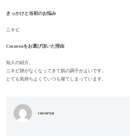
ン
ち
C
の
きっかけと当初のお悩み
u
良
c
い
ニキビ
u
時
r
間
Cucuronをお選び頂いた理由
o
を
す
n
知人の紹介。
ご
ニキビ跡がなくなってきて肌の調子がよいです。
し
とても気持ちよくていつも寝てしまっています。
て
も
ら
う
た
cucuron
め
の
完