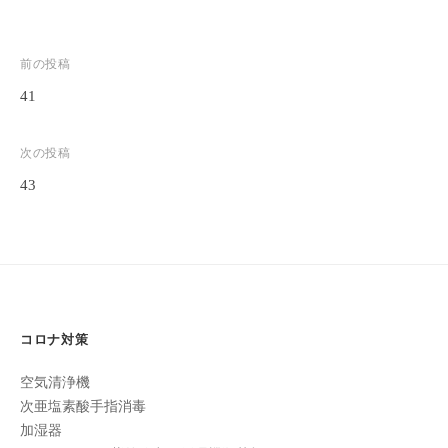
全
予
投
前の投稿
約
制
41
稿
の
ナ
プ
次の投稿
ビ
ラ
43
ゲ
イ
ベ
ー
ー
シ
ト
ョ
サ
ロ
ン
コロナ対策
ン
で
空気清浄機
す
次亜塩素酸手指消毒
。
加湿器
ま