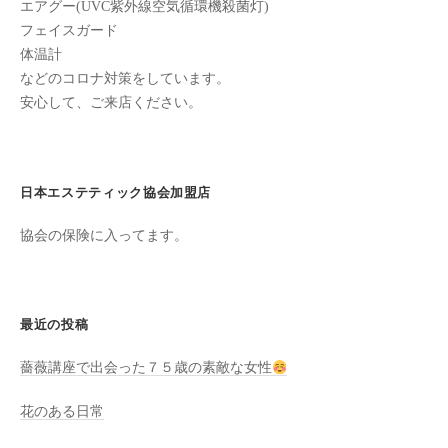
エアグー(UVC紫外線空気循環機殺菌灯)
た
フェイスガード
来
体温計
た
などのコロナ対策をしています。
い
安心して、ご来店ください。
と
思
っ
日本エステティック協会加盟店
て
も
協会の保険に入ってます。
ら
え
る
サ
最近の投稿
ロ
薔薇講座で出会った７５歳の素敵な女性
ン
を
花のある日常
心
が