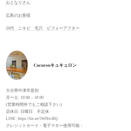
おとなりさん
け
て
広島のお客様
い
20代 ニキビ 毛穴 ビフォーアフター
ま
す
。
県
北
Cucuronキュキュロン
で
は
唯
一
大分県中津市是則
体
月〜土: 10:00 – 18:00
質
(営業時間外でもご相談下さい)
改
店休日: 日曜日 不定休
善
LINE :https://lin.ee/5WHvcRQ
や
クレジットカード・電子マネー使用可能：