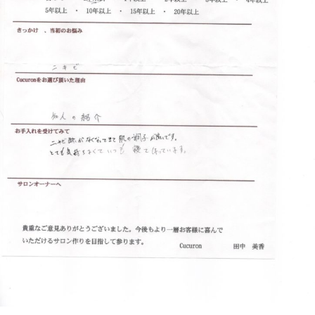
フ
ッ
ロ
ェ
ド
ン
ス
イ
C
パ
シ
u
エ
ャ
c
ス
ル
u
テ
r
ヘ
サ
o
ッ
ロ
n
ン
ド
で
C
ス
す
u
パ
。
c
エ
お
u
ス
客
r
テ
o
様
n
サ
に
気
ロ
持