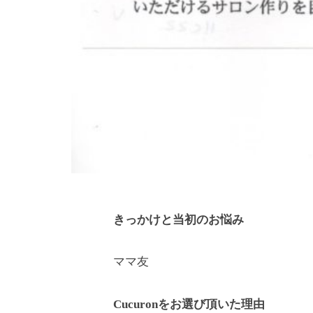
イ
ベ
ー
ト
サ
ロ
ン
で
す
。
ま
きっかけと当初のお悩み
た
来
ママ友
た
い
Cucuronをお選び頂いた理由
と