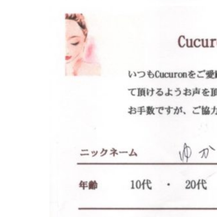
ド
ー
ー
ス
ト
ト
パ
サ
フ
エ
ロ
ス
ェ
ン
テ
イ
C
サ
シ
u
ロ
c
ャ
ン
u
ル
C
r
ヘ
u
o
c
ッ
n
u
ド
で
r
ス
す
o
パ
。
n
お