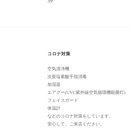
39
稿
い
ま
ナ
す
ビ
。
ゲ
県
北
ー
で
コロナ対策
シ
は
ョ
空気清浄機
唯
次亜塩素酸手指消毒
一
ン
加湿器
体
エアグー(UVC紫外線空気循環機殺菌灯)
質
フェイスガード
改
体温計
善
などのコロナ対策をしています。
や
安心して、ご来店ください。
綺