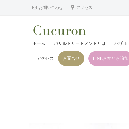
津
コ
お問い合わせ
アクセス
市
ン
プ
テ
ラ
ン
イ
ツ
大
大
ベ
ホーム
バザルトリートメントとは
バザル
へ
分
分
ー
ス
県
ト
アクセス
お問合せ
LINEお友だち追加
県
キ
フ
中
中
ッ
ェ
津
津
プ
イ
市
市
シ
の
プ
ャ
プ
ル
ラ
ラ
ヘ
イ
イ
ッ
ベ
ベ