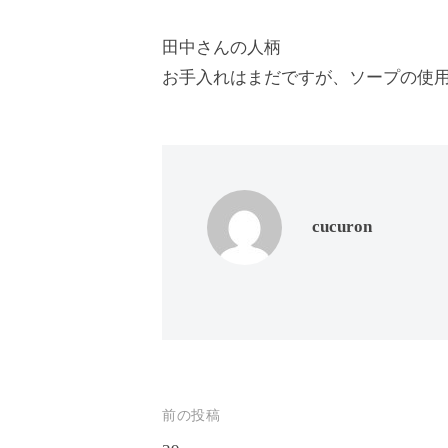
思
田中さんの人柄
っ
て
お手入れはまだですが、ソープの使
も
ら
え
る
サ
cucuron
ロ
ン
を
心
が
け
投
前の投稿
て