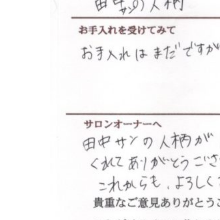
て
も
ら
う
た
め
の
完
全
予
約
制
の
プ
ラ