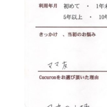
エ
客
ス
様
テ
に
サ
気
ロ
持
ン
ち
C
の
u
良
い
c
時
u
間
r
を
o
す
n
ご
し