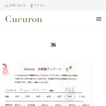
ー
コ
分
お問い合わせ
アクセス
ン
県
テ
中
メ
ン
津
ニ
ュ
大
大
市
ツ
ー
分
分
プ
へ
県
ラ
県
ス
36
中
イ
中
キ
ベ
津
津
ッ
ー
市
市
プ
ト
の
プ
フ
プ
ラ
ェ
ラ
イ
イ
イ
シ
ベ
ベ
ャ
ー
ー
ル
ト
ト
ヘ
サ