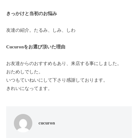
ン
ち
C
の
きっかけと当初のお悩み
u
良
c
い
友達の紹介。たるみ、しみ、しわ
u
時
r
間
Cucuronをお選び頂いた理由
o
を
す
n
お友達からのおすすめもあり、来店する事にしました。
ご
おためしでした。
し
いつもていねいにして下さり感謝しております。
て
きれいになってます。
も
ら
う
た
め
cucuron
の
完