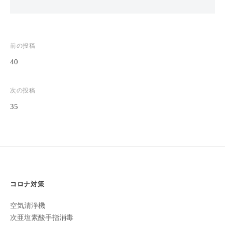
全
予
約
投
前の投稿
制
の
40
稿
プ
ナ
ラ
次の投稿
ビ
イ
35
ゲ
ベ
ー
ー
ト
シ
サ
ョ
ロ
ン
ン
コロナ対策
で
す
空気清浄機
。
次亜塩素酸手指消毒
ま