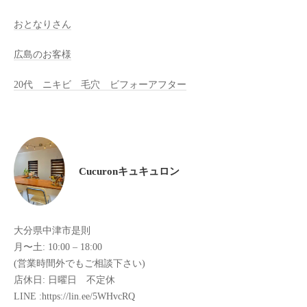
け
おとなりさん
て
い
広島のお客様
ま
20代 ニキビ 毛穴 ビフォーアフター
す
。
県
北
で
は
Cucuronキュキュロン
唯
一
体
大分県中津市是則
質
月〜土: 10:00 – 18:00
改
(営業時間外でもご相談下さい)
善
店休日: 日曜日 不定休
や
LINE :https://lin.ee/5WHvcRQ