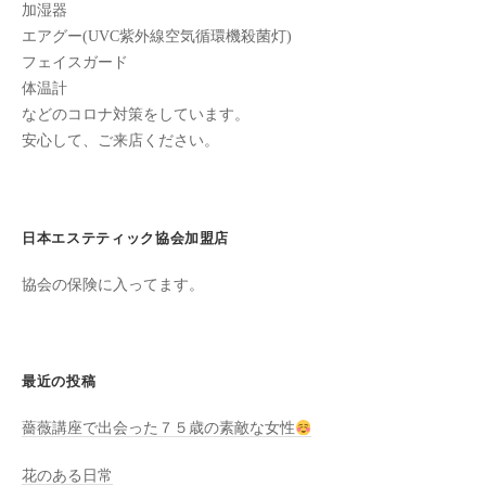
加湿器
た
エアグー(UVC紫外線空気循環機殺菌灯)
来
フェイスガード
た
体温計
い
などのコロナ対策をしています。
と
安心して、ご来店ください。
思
っ
て
日本エステティック協会加盟店
も
ら
協会の保険に入ってます。
え
る
サ
ロ
最近の投稿
ン
薔薇講座で出会った７５歳の素敵な女性
を
心
花のある日常
が