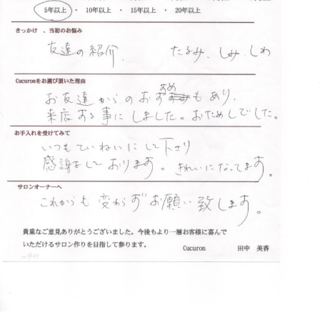
フ
ッ
ロ
ェ
ド
ン
ス
イ
C
パ
シ
u
エ
ャ
c
ス
ル
u
テ
r
ヘ
サ
o
ッ
ロ
n
ン
ド
で
C
ス
す
u
パ
。
c
エ
お
u
ス
客
r
テ
o
様
n
サ
に
気
ロ
持