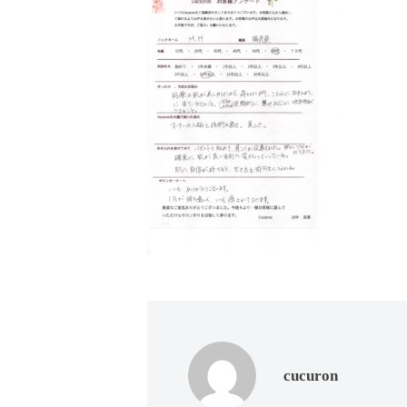
ド
ー
ー
ス
ト
ト
パ
サ
フ
エ
ロ
ス
ェ
ン
テ
イ
C
サ
シ
u
ロ
c
ャ
ン
u
ル
C
r
ヘ
u
o
c
ッ
n
u
ド
で
r
ス
す
o
cucuron
パ
。
n
お