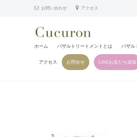
津
コ
お問い合わせ
アクセス
市
ン
プ
テ
ラ
ン
イ
ツ
大
大
ベ
ホーム
バザルトリートメントとは
バザル
へ
分
分
ー
ス
県
ト
アクセス
お問合せ
LINEお友だち追加
県
キ
フ
中
中
ッ
ェ
津
津
プ
イ
市
市
シ
の
プ
ャ
プ
ル
ラ
ラ
ヘ
イ
イ
ッ
ベ
ベ