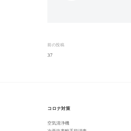
エ
客
ス
様
テ
に
サ
気
ロ
持
投
前の投稿
ン
ち
37
稿
C
の
ナ
u
良
い
c
ビ
時
u
ゲ
間
r
ー
を
o
コロナ対策
す
シ
n
ご
ョ
空気清浄機
し
次亜塩素酸手指消毒