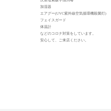
ン
て
加湿器
も
エアグー(UVC紫外線空気循環機殺菌灯)
ら
フェイスガード
う
体温計
た
などのコロナ対策をしています。
め
安心して、ご来店ください。
の
完
全
予
約
制
の
プ
ラ