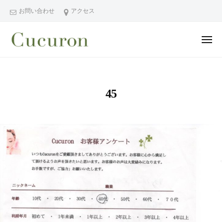
ー
コ
分
お問い合わせ
アクセス
ン
県
テ
中
メ
ン
津
ニ
ュ
大
大
市
ツ
ー
分
分
プ
へ
県
ラ
県
ス
45
中
イ
中
キ
ベ
津
津
ッ
ー
市
市
プ
ト
の
プ
フ
プ
ラ
ェ
ラ
イ
イ
イ
シ
ベ
ベ
ャ
ー
ー
ル
ト
ト
ヘ
サ