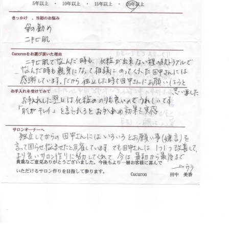
フ
ッ
ロ
ェ
ド
ン
ス
イ
C
パ
シ
u
エ
ャ
c
ス
ル
u
テ
r
ヘ
サ
o
ッ
ロ
n
ン
ド
で
C
ス
す
u
パ
。
c
エ
お
u
ス
客
r
テ
o
様
n
サ
に
気
ロ
持