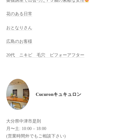
薔薇講座で出会った７５歳の素敵な女性
け
花のある日常
て
い
おとなりさん
ま
す
広島のお客様
。
県
20代 ニキビ 毛穴 ビフォーアフター
北
で
は
唯
一
Cucuronキュキュロン
体
質
改
大分県中津市是則
善
月〜土: 10:00 – 18:00
や
(営業時間外でもご相談下さい)