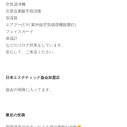
空気清浄機
た
次亜塩素酸手指消毒
来
加湿器
た
エアグー(UVC紫外線空気循環機殺菌灯)
い
フェイスガード
と
体温計
思
などのコロナ対策をしています。
っ
安心して、ご来店ください。
て
も
ら
え
日本エステティック協会加盟店
る
協会の保険に入ってます。
サ
ロ
ン
を
最近の投稿
心
が