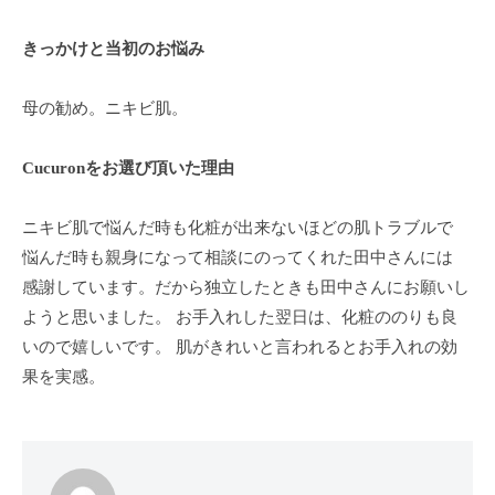
ン
ち
C
の
きっかけと当初のお悩み
u
良
c
い
母の勧め。ニキビ肌。
u
時
r
間
Cucuronをお選び頂いた理由
o
を
す
n
ニキビ肌で悩んだ時も化粧が出来ないほどの肌トラブルで
ご
悩んだ時も親身になって相談にのってくれた田中さんには
し
感謝しています。だから独立したときも田中さんにお願いし
て
ようと思いました。 お手入れした翌日は、化粧ののりも良
も
いので嬉しいです。 肌がきれいと言われるとお手入れの効
ら
果を実感。
う
た
め
の
完