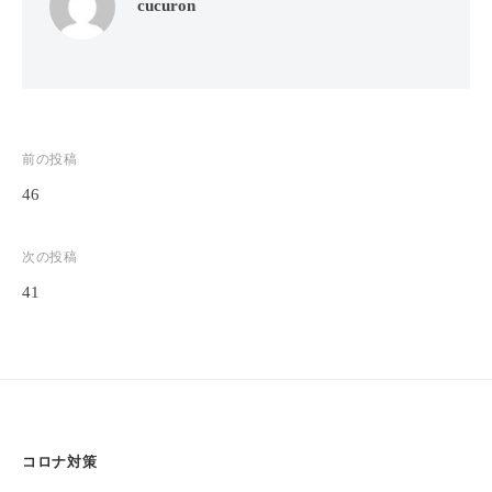
cucuron
全
予
約
制
の
プ
投
前の投稿
ラ
46
稿
イ
ナ
ベ
次の投稿
ビ
ー
41
ト
ゲ
サ
ー
ロ
シ
ン
ョ
で
す
ン
。
コロナ対策
ま