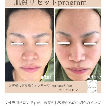
フ
ッ
ロ
ェ
ド
ン
ス
イ
C
パ
シ
u
エ
ャ
c
ス
ル
u
テ
r
ヘ
サ
o
ッ
ロ
n
ン
ド
で
C
ス
す
u
パ
。
c
エ
お
u
ス
客
r
テ
o
様
n
サ
に
気
ロ
女性専用サロンですが、既存のお客様からのご紹介のメンズ
持