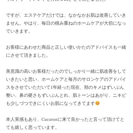
全
予
ですが、エステケアだけでは、なかなかお肌は改善していき
約
ません。やはり、毎日の積み重ねのホームケアが大切になっ
制
ていきます。
の
プ
お客様にあわせた商品と正しい使いかたのアドバイスも一緒
ラ
にさせて頂きました。
イ
ベ
美意識の高いお客様だったのでしっかり一緒に肌改善をして
ー
いきたいと思い、ホームケアと毎月のサロンケアのアドバイ
ト
スをさせていただいて1年経った現在、頬のキメはずいぶん
サ
ロ
整い、鼻の硬さもずいぶんとれ、肌トーンはあがり、ニキビ
ン
も少しづつできにくいお肌になってきてます
で
す
本人実感もあり、Cucuronに来て良かったと言って頂けてと
。
ても嬉しく思っています。
ま