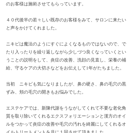
ン
のお客様は施術させてもらっています。
ち
C
の
u
４０代後半の若々しい既存のお客様をみて、サロンに来たい
良
c
い
と声をかけてくれました。
u
時
r
間
ニキビは魔法のようにすぐによくなるものではないので、で
o
を
たり入ったりを繰り返しながら少しづつ良くなっていくとい
す
n
うことの説明をして、炎症の改善、洗顔の見直し、栄養の補
ご
給、守るケアの大切さなどをお伝えして1年がたちました。
し
て
当初 ニキビも気になりましたが、鼻の硬さ、鼻の毛穴の黒
も
ずみ、頬の毛穴の開きもお悩みでした。
ら
う
エステケアでは、新陳代謝をうながしてくれて不要な老化角
た
質を取り除いてくれるエクスフォリエーションと漢方のオイ
め
の
ルをつかって炎症の改善や毛穴の汚れを綺麗にしてくれるオ
完
イルトリートメントを月に１回させて頂きました。