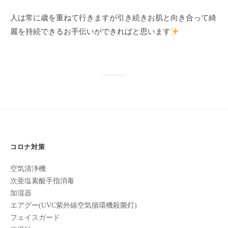
た
人は常に歳を重ねて行きますが引き続きお肌と向き合って綺
来
麗を持続できるお手伝いができればと思います
た
い
と
思
っ
て
も
ら
え
コロナ対策
る
サ
空気清浄機
ロ
次亜塩素酸手指消毒
ン
加湿器
を
エアグー(UVC紫外線空気循環機殺菌灯)
心
フェイスガード
が