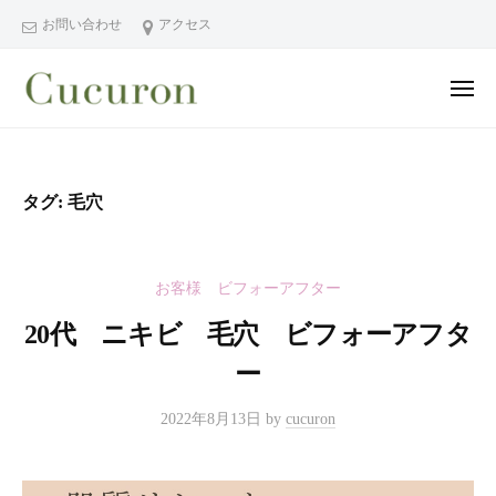
ー
コ
分
お問い合わせ
アクセス
ン
県
テ
中
メ
ン
津
ニ
ュ
大
大
市
ツ
ー
分
分
プ
へ
県
ラ
県
ス
タグ:
毛穴
中
イ
中
キ
ベ
津
津
ッ
ー
市
市
プ
お客様 ビフォーアフター
ト
の
プ
フ
プ
20代 ニキビ 毛穴 ビフォーアフタ
ラ
ェ
ラ
ー
イ
イ
イ
シ
ベ
ベ
2022年8月13日
by
cucuron
ャ
ー
ー
ル
ト
ト
ヘ
サ