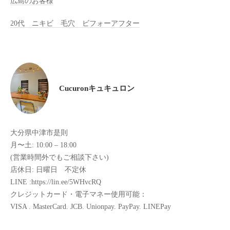
綺
広島のお客様
麗
20代 ニキビ 毛穴 ビフォーアフター
な
体
作
り
が
Cucuronキュキュロン
で
き
る
バ
大分県中津市是則
ザ
月〜土: 10:00 – 18:00
ル
(営業時間外でもご相談下さい)
ト
店休日: 日曜日 不定休
ト
LINE :https://lin.ee/5WHvcRQ
リ
クレジットカード・電子マネー使用可能：
ー
VISA . MasterCard. JCB. Unionpay. PayPay. LINEPay
ト