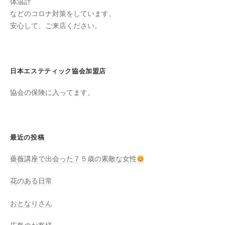
体温計
け
などのコロナ対策をしています。
て
安心して、ご来店ください。
い
ま
す
日本エステティック協会加盟店
。
県
協会の保険に入ってます。
北
で
は
唯
最近の投稿
一
薔薇講座で出会った７５歳の素敵な女性
体
質
花のある日常
改
善
おとなりさん
や