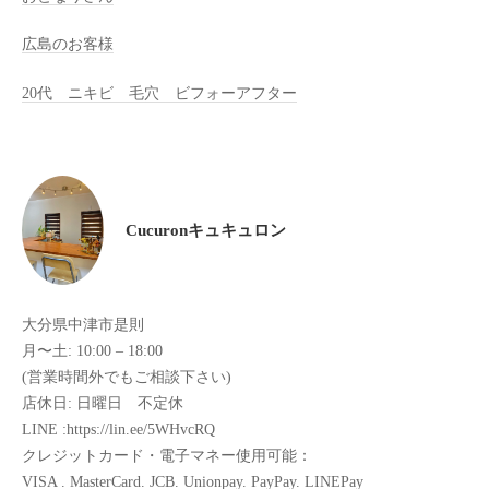
メ
ン
広島のお客様
ト
の
20代 ニキビ 毛穴 ビフォーアフター
施
術
が
受
け
Cucuronキュキュロン
れ
る
サ
大分県中津市是則
ロ
月〜土: 10:00 – 18:00
ン
(営業時間外でもご相談下さい)
に
店休日: 日曜日 不定休
な
LINE :https://lin.ee/5WHvcRQ
り
クレジットカード・電子マネー使用可能：
ま
VISA . MasterCard. JCB. Unionpay. PayPay. LINEPay