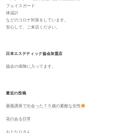
綺
フェイスガード
麗
体温計
な
などのコロナ対策をしています。
体
安心して、ご来店ください。
作
り
が
で
日本エステティック協会加盟店
き
協会の保険に入ってます。
る
バ
ザ
ル
最近の投稿
ト
ト
薔薇講座で出会った７５歳の素敵な女性
リ
花のある日常
ー
ト
おとなりさん