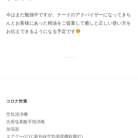
け
今はまだ勉強中ですが、ナードのアドバイザーになってきち
て
い
んとお客様にあった精油をご提案して癒しと正しい使い方を
ま
お伝えできるようになる予定です
す
。
県
北
で
は
唯
一
体
コロナ対策
質
空気清浄機
改
次亜塩素酸手指消毒
善
加湿器
や
エアグー(UVC紫外線空気循環機殺菌灯)