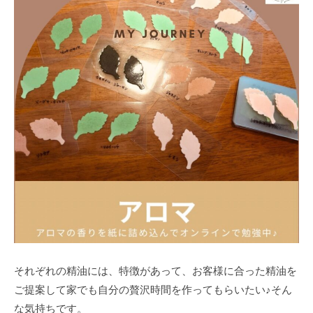
た
来
た
い
と
思
っ
て
も
ら
え
る
サ
ロ
ン
それぞれの精油には、特徴があって、お客様に合った精油を
を
ご提案して家でも自分の贅沢時間を作ってもらいたい♪そん
心
な気持ちです。
が