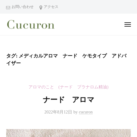
ー
コ
分
お問い合わせ
アクセス
ン
県
テ
中
メ
ン
津
ニ
ュ
大
大
市
ツ
ー
分
分
プ
へ
県
ラ
県
ス
タグ:
メディカルアロマ ナード ケモタイプ アドバ
中
イ
中
キ
イザー
ベ
津
津
ッ
ー
市
市
プ
ト
の
プ
アロマのこと (ナード プラナロム精油)
フ
プ
ラ
ェ
ラ
ナード アロマ
イ
イ
イ
シ
ベ
ベ
2022年8月12日
by
cucuron
ャ
ー
ー
ル
ト
ト
ヘ
サ