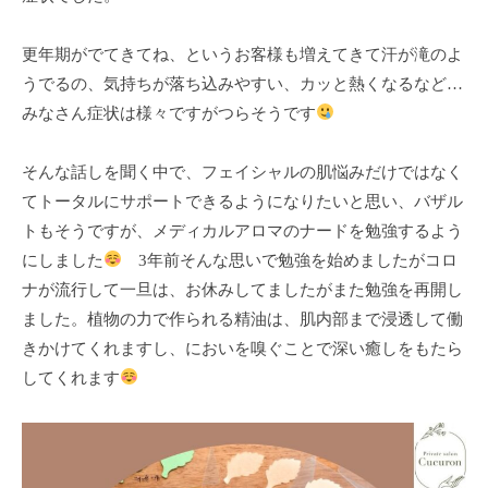
全
予
更年期がでてきてね、というお客様も増えてきて汗が滝のよ
約
うでるの、気持ちが落ち込みやすい、カッと熱くなるなど…
制
みなさん症状は様々ですがつらそうです
の
プ
そんな話しを聞く中で、フェイシャルの肌悩みだけではなく
ラ
てトータルにサポートできるようになりたいと思い、バザル
イ
トもそうですが、メディカルアロマのナードを勉強するよう
ベ
にしました
3年前そんな思いで勉強を始めましたがコロ
ー
ナが流行して一旦は、お休みしてましたがまた勉強を再開し
ト
ました。植物の力で作られる精油は、肌内部まで浸透して働
サ
きかけてくれますし、においを嗅ぐことで深い癒しをもたら
ロ
ン
してくれます
で
す
。
ま