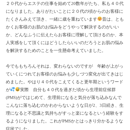
ン
２０代からエステの仕事を始めて20数年がたち、私も４０代
ち
C
になりました。ありがたいことに２０代の頃からのお客様に
の
u
たくさんみえて頂き、一緒に歳を重ねています
昔は、とも
良
c
かくお客様のお肌のお悩みをどうやって解決するのがいい
い
u
時
か、どんなふうに伝えたらお客様に理解して頂けるのか、本
r
間
人実感をして頂くにはどうしたらいいのだろうとお肌の悩み
o
を
を解決するためのことを一生懸命考えていました。
す
n
ご
今でももちろんそれは、変わらないのですが 年齢が上がっ
し
ていくにつれてお客様のお悩みも少しづつ変化が出てきはじ
て
めました。やはり４０代をこえてくると更年期というワード
も
が
実際 自分も４０代を過ぎた頃から生理前症候群
ら
(PMS)がではじめて、生理前になると気分が落ち込みなんで
う
こんなに落ち込むのかわからないような日が2、3日続き、生
た
理になると不思議と気持ちがすっと楽になるという経験をす
め
るようになりました。これがPMSかとはっきり分かるような
の
完
症状でした。