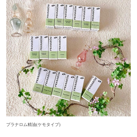
フ
ッ
ロ
ェ
ド
ン
ス
イ
C
パ
シ
u
エ
ャ
c
ス
ル
u
テ
r
ヘ
サ
o
ッ
ロ
n
ン
ド
で
C
ス
す
u
パ
。
c
エ
お
u
ス
客
r
テ
o
様
n
サ
に
プラナロム精油(ケモタイプ)
気
ロ
持