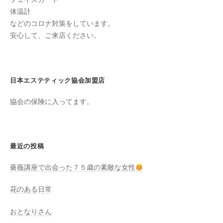
全
体温計
予
などのコロナ対策をしています。
約
安心して、ご来店ください。
制
の
プ
日本エステティック協会加盟店
ラ
イ
協会の保険に入ってます。
ベ
ー
ト
最近の投稿
サ
ロ
薔薇講座で出会った７５歳の素敵な女性
ン
で
花のある日常
す
。
おとなりさん
ま