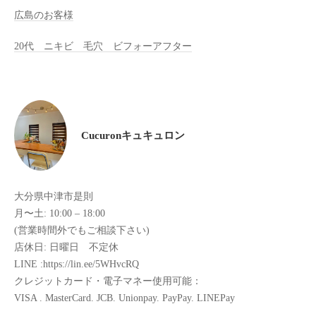
広島のお客様
た
来
20代 ニキビ 毛穴 ビフォーアフター
た
い
と
思
っ
Cucuronキュキュロン
て
も
ら
え
大分県中津市是則
る
月〜土: 10:00 – 18:00
サ
(営業時間外でもご相談下さい)
ロ
店休日: 日曜日 不定休
ン
LINE :https://lin.ee/5WHvcRQ
を
クレジットカード・電子マネー使用可能：
心
VISA . MasterCard. JCB. Unionpay. PayPay. LINEPay
が