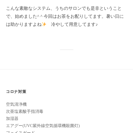
ン
ち
C
こんな素敵なシステム、うちのサロンでも是非ということ
の
u
で、始めました^ ^ 今回はお茶をお配りしてます。暑い日に
良
は助かりますよね
冷やして用意してます♪
c
い
u
時
r
間
o
を
す
n
ご
し
て
も
コロナ対策
ら
う
空気清浄機
た
次亜塩素酸手指消毒
め
加湿器
の
エアグー(UVC紫外線空気循環機殺菌灯)
完
フェイスガード