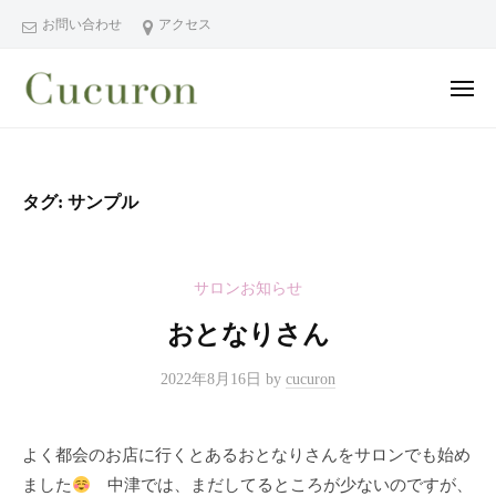
ー
コ
分
お問い合わせ
アクセス
ン
県
テ
中
メ
ン
津
ニ
ュ
大
大
市
ツ
ー
分
分
プ
へ
県
ラ
県
ス
タグ:
サンプル
中
イ
中
キ
ベ
津
津
ッ
ー
市
市
プ
サロンお知らせ
ト
の
プ
フ
プ
おとなりさん
ラ
ェ
ラ
イ
イ
イ
2022年8月16日
by
cucuron
シ
ベ
ベ
ャ
ー
ー
ル
よく都会のお店に行くとあるおとなりさんをサロンでも始め
ト
ト
ヘ
ました
中津では、まだしてるところが少ないのですが、
サ