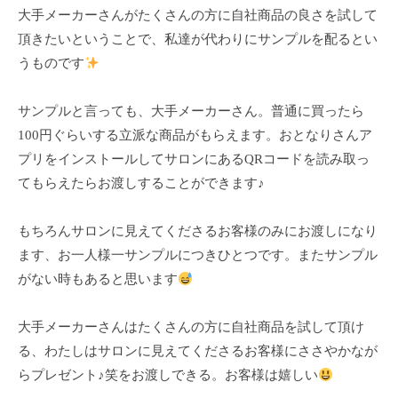
フ
ッ
ロ
大手メーカーさんがたくさんの方に自社商品の良さを試して
ェ
ド
ン
頂きたいということで、私達が代わりにサンプルを配るとい
ス
イ
C
うものです
パ
シ
u
エ
ャ
c
サンプルと言っても、大手メーカーさん。普通に買ったら
ス
ル
u
テ
100円ぐらいする立派な商品がもらえます。おとなりさんア
r
ヘ
サ
プリをインストールしてサロンにあるQRコードを読み取っ
o
ッ
ロ
てもらえたらお渡しすることができます♪
n
ン
ド
で
C
ス
もちろんサロンに見えてくださるお客様のみにお渡しになり
す
u
パ
ます、お一人様一サンプルにつきひとつです。またサンプル
。
c
エ
がない時もあると思います
お
u
ス
客
r
テ
o
様
大手メーカーさんはたくさんの方に自社商品を試して頂け
n
サ
に
る、わたしはサロンに見えてくださるお客様にささやかなが
気
ロ
らプレゼント♪笑をお渡しできる。お客様は嬉しい
持