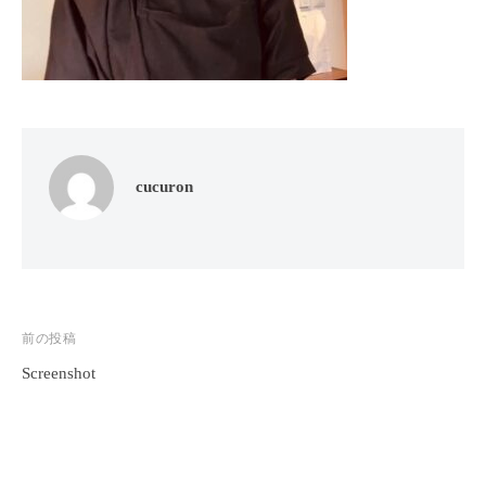
フ
ッ
ロ
ェ
ド
ン
ス
イ
C
パ
シ
u
エ
ャ
c
ス
ル
u
テ
r
ヘ
cucuron
サ
o
ッ
ロ
n
ン
ド
で
C
ス
す
u
パ
。
c
エ
投
前の投稿
お
u
ス
客
r
Screenshot
稿
テ
o
様
ナ
n
サ
に
ビ
気
ロ
ゲ
持