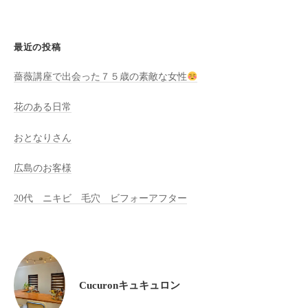
全
予
最近の投稿
約
制
薔薇講座で出会った７５歳の素敵な女性
の
プ
花のある日常
ラ
イ
おとなりさん
ベ
広島のお客様
ー
ト
20代 ニキビ 毛穴 ビフォーアフター
サ
ロ
ン
で
す
Cucuronキュキュロン
。
ま