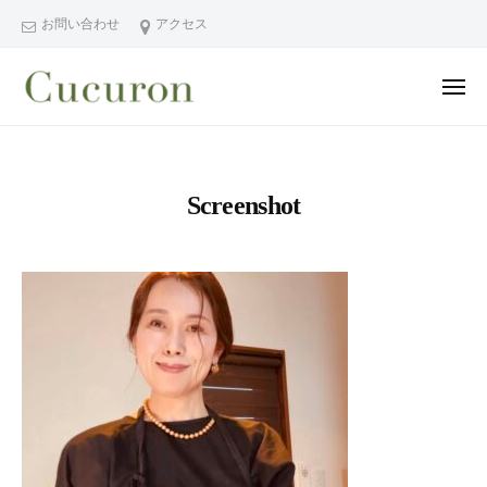
ー
コ
分
お問い合わせ
アクセス
ン
県
テ
中
メ
ン
津
ニ
ュ
大
大
市
ツ
ー
分
分
プ
へ
県
ラ
県
ス
Screenshot
中
イ
中
キ
ベ
津
津
ッ
ー
市
市
プ
ト
の
プ
フ
プ
ラ
ェ
ラ
イ
イ
イ
シ
ベ
ベ
ャ
ー
ー
ル
ト
ト
ヘ
サ