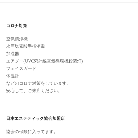
ン
ち
ー
C
の
u
シ
良
c
コロナ対策
ョ
い
u
時
ン
空気清浄機
r
間
次亜塩素酸手指消毒
o
を
加湿器
す
n
エアグー(UVC紫外線空気循環機殺菌灯)
ご
フェイスガード
し
体温計
て
などのコロナ対策をしています。
も
安心して、ご来店ください。
ら
う
た
日本エステティック協会加盟店
め
の
協会の保険に入ってます。
完