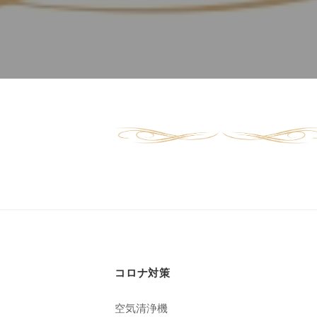
ド
ー
ー
ス
ト
ト
パ
サ
フ
エ
ロ
ス
ェ
ン
テ
イ
C
サ
シ
u
image-
ロ
c
ャ
ン
3
u
ル
C
r
ヘ
u
2022
o
c
ッ
年
n
u
ド
9
で
r
月
ス
コロナ対策
す
o
9
パ
。
n
日
空気清浄機
お