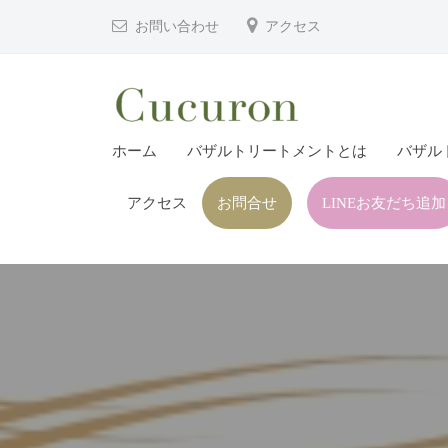
津
コ
お問い合わせ
アクセス
市
ン
プ
テ
ラ
ン
イ
ツ
大
大
ベ
ホーム
バザルトリートメントとは
バザル
へ
分
分
ー
ス
県
ト
アクセス
お問合せ
LINEお友だち追加
県
キ
フ
中
中
ッ
ェ
津
津
プ
イ
市
市
シ
の
プ
ャ
プ
ル
ラ
ラ
ヘ
イ
イ
ッ
ベ
ベ