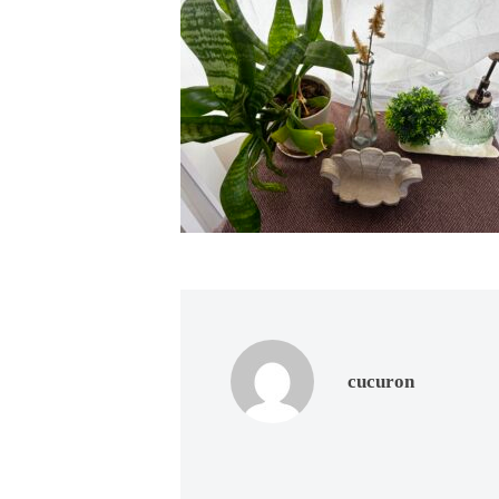
ド
ー
ー
ス
ト
ト
パ
サ
フ
エ
ロ
ス
ェ
ン
テ
イ
C
サ
シ
u
ロ
c
ャ
ン
u
ル
C
r
ヘ
u
o
c
ッ
n
u
cucuron
ド
で
r
ス
す
o
パ
。
n
お