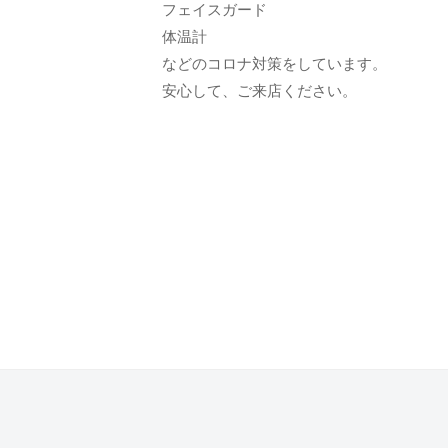
フェイスガード
て
体温計
も
などのコロナ対策をしています。
ら
安心して、ご来店ください。
う
た
め
の
完
全
予
約
制
の
プ
ラ