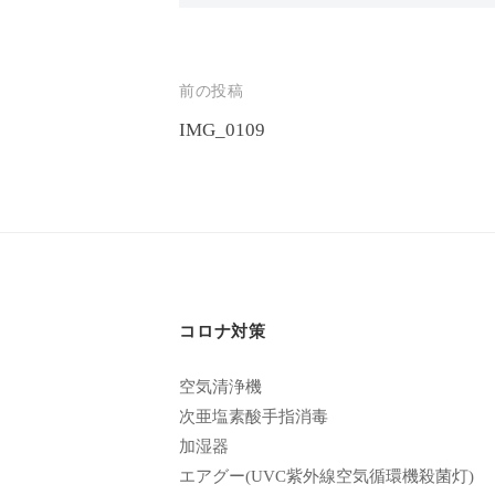
エ
客
ス
様
テ
投
前の投稿
に
サ
気
IMG_0109
稿
ロ
持
ナ
ン
ち
ビ
C
の
u
良
ゲ
い
c
ー
時
u
コロナ対策
シ
間
r
を
ョ
空気清浄機
o
す
次亜塩素酸手指消毒
ン
n
加湿器
ご
エアグー(UVC紫外線空気循環機殺菌灯)
し