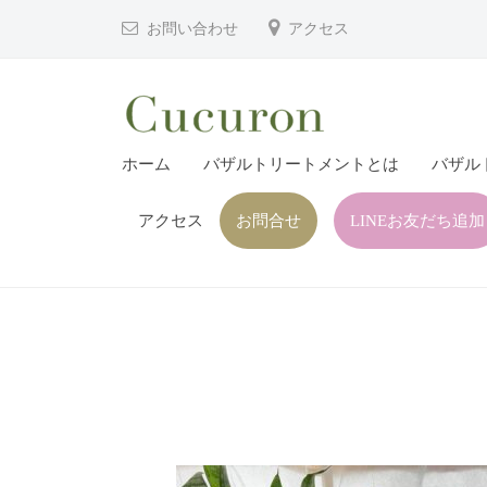
津
コ
お問い合わせ
アクセス
市
ン
プ
テ
ラ
ン
イ
ツ
大
大
ベ
ホーム
バザルトリートメントとは
バザル
へ
分
分
ー
ス
県
ト
アクセス
お問合せ
LINEお友だち追加
県
キ
フ
中
中
ッ
ェ
津
津
プ
イ
市
市
シ
の
プ
ャ
プ
ル
ラ
ラ
ヘ
イ
イ
ッ
ベ
ベ