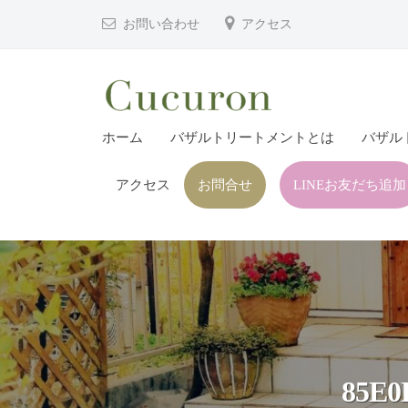
津
コ
お問い合わせ
アクセス
市
ン
プ
テ
ラ
ン
イ
ツ
大
大
ベ
ホーム
バザルトリートメントとは
バザル
へ
分
分
ー
ス
県
ト
アクセス
お問合せ
LINEお友だち追加
県
キ
フ
中
中
ッ
ェ
津
津
プ
イ
市
市
シ
の
プ
ャ
プ
ル
ラ
ラ
ヘ
イ
イ
85E0
ッ
ベ
ベ