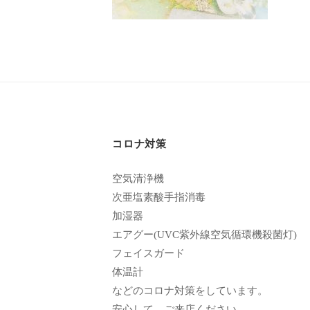
エ
年
客
ス
3
様
テ
月
に
サ
25
気
日
ロ
持
by
ン
ち
cucuron
C
の
コロナ対策
u
良
空気清浄機
い
c
次亜塩素酸手指消毒
時
u
加湿器
間
r
エアグー(UVC紫外線空気循環機殺菌灯)
を
o
フェイスガード
す
体温計
n
ご
などのコロナ対策をしています。
し
安心して、ご来店ください。