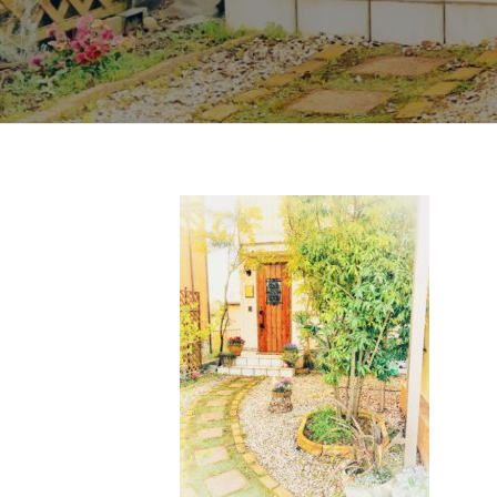
ド
ー
ー
ス
ト
ト
パ
サ
フ
エ
ロ
ス
ェ
ン
テ
イ
C
サ
シ
u
85E0EAF8-
ロ
c
ャ
ン
9A5E-
u
ル
C
r
ヘ
u
485C-
o
c
ッ
n
BF37-
u
ド
で
r
D7FE4593772A
ス
す
o
パ
。
n
2021
お