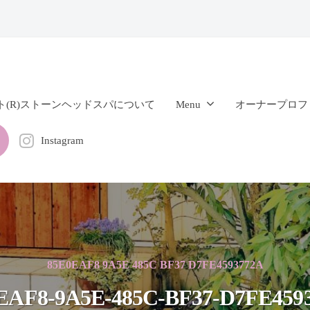
ト(R)ストーンヘッドスパについて
Menu
オーナープロフ
Instagram
85E0EAF8 9A5E 485C BF37 D7FE4593772A
EAF8-9A5E-485C-BF37-D7FE459