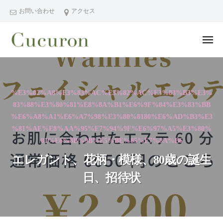
ー
コ
分
お問い合わせ
アクセス
ン
県
テ
中
メ
ン
津
ニ
ュ
大
大
市
ツ
ー
分
分
プ
へ
県
ラ
県
ス
%E3%82%A8%E3%83%AC%E3%82%AC%E3%83%B3%E3%
中
イ
中
キ
83%88%E3%80%81%E8%8A%B1%E6%9F%84%E3%83%BB
ベ
津
津
ッ
%E6%A8%A1%E6%A7%98%E3%80%8180%E6%AD%B3%E3
ー
市
市
プ
%81%AE%E8%AA%95%E7%94%9F%E6%97%A5%E3%80%
ト
の
プ
81%E6%8B%9B%E5%BE%85%E7%8A%B6
フ
プ
ラ
ェ
ラ
エレガント、花柄・模様、80歳の誕生
イ
イ
イ
日、招待状
シ
ベ
ベ
ャ
ー
ー
ル
ト
ト
ヘ
サ