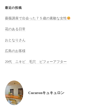
全
最近の投稿
予
約
薔薇講座で出会った７５歳の素敵な女性
制
花のある日常
の
プ
おとなりさん
ラ
イ
広島のお客様
ベ
ー
20代 ニキビ 毛穴 ビフォーアフター
ト
サ
ロ
ン
で
Cucuronキュキュロン
す
。
ま