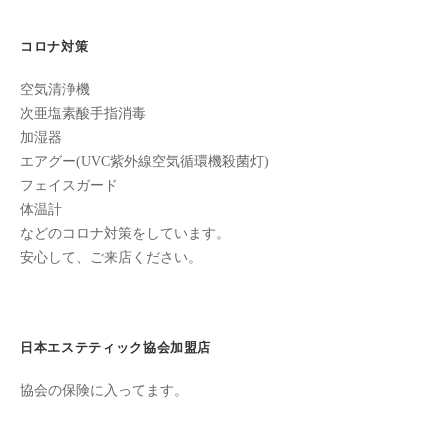
ン
の
ち
C
誕
の
コロナ対策
u
良
生
c
空気清浄機
い
日、
u
次亜塩素酸手指消毒
時
加湿器
r
間
招
エアグー(UVC紫外線空気循環機殺菌灯)
o
を
待
フェイスガード
す
n
体温計
状
ご
などのコロナ対策をしています。
し
安心して、ご来店ください。
2021
て
年
も
9
ら
月
う
日本エステティック協会加盟店
12
た
日
協会の保険に入ってます。
め
by
の
cucuron
完