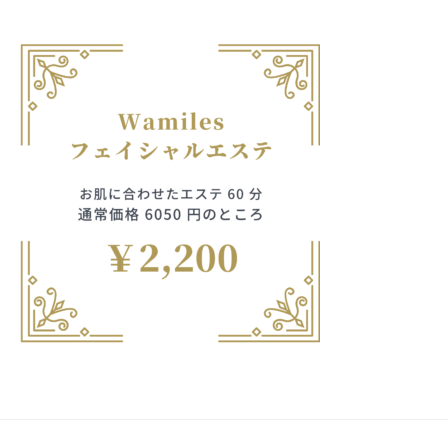
フ
ッ
ロ
ェ
ド
ン
エ
ス
イ
C
パ
シ
レ
u
エ
ャ
c
ガ
ス
ル
u
テ
ン
r
ヘ
サ
o
ッ
ト、
ロ
n
ン
ド
花
で
C
ス
す
柄・
u
パ
。
c
模
エ
お
u
ス
客
様、
r
テ
o
様
80
n
サ
に
歳
気
ロ
持