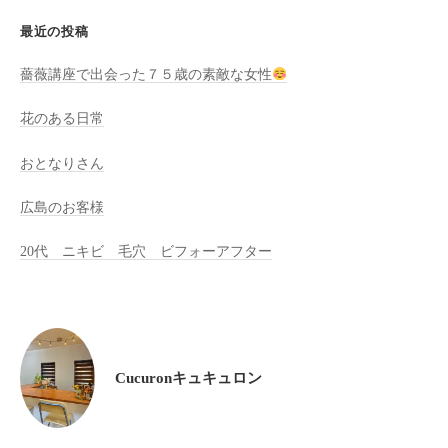
全
最近の投稿
予
約
薔薇講座で出会った７５歳の素敵な女性
制
花のある日常
の
プ
おとなりさん
ラ
イ
広島のお客様
ベ
ー
20代 ニキビ 毛穴 ビフォーアフター
ト
サ
ロ
ン
で
Cucuronキュキュロン
す
。
ま