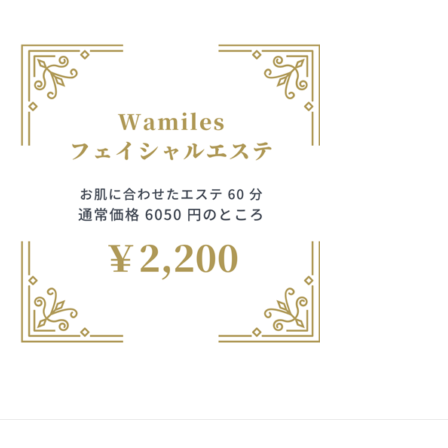
フ
ッ
ロ
ェ
ド
ン
エ
ス
イ
C
パ
シ
レ
u
エ
ャ
c
ガ
ス
ル
u
テ
ン
r
ヘ
サ
o
ッ
ト、
ロ
n
ン
ド
花
で
C
ス
す
柄・
u
パ
。
c
模
エ
お
u
ス
客
様、
r
テ
o
様
80
n
サ
に
歳
気
ロ
持