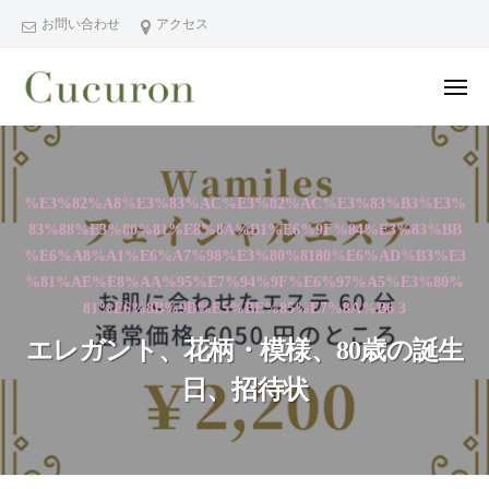
ー
コ
分
お問い合わせ
アクセス
ン
県
テ
中
メ
ン
津
ニ
ュ
大
大
市
ツ
ー
分
分
プ
へ
県
ラ
県
ス
%E3%82%A8%E3%83%AC%E3%82%AC%E3%83%B3%E3%
中
イ
中
キ
83%88%E3%80%81%E8%8A%B1%E6%9F%84%E3%83%BB
ベ
津
津
ッ
%E6%A8%A1%E6%A7%98%E3%80%8180%E6%AD%B3%E3
ー
市
市
プ
%81%AE%E8%AA%95%E7%94%9F%E6%97%A5%E3%80%
ト
の
プ
81%E6%8B%9B%E5%BE%85%E7%8A%B6 3
フ
プ
ラ
ェ
ラ
エレガント、花柄・模様、80歳の誕生
イ
イ
イ
日、招待状
シ
ベ
ベ
ャ
ー
ー
ル
ト
ト
ヘ
サ