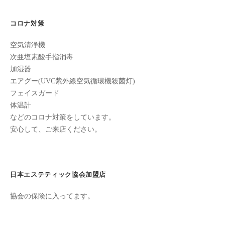
ン
の
ち
C
誕
の
コロナ対策
u
良
生
c
空気清浄機
い
日、
u
次亜塩素酸手指消毒
時
加湿器
r
間
招
エアグー(UVC紫外線空気循環機殺菌灯)
o
を
待
フェイスガード
す
n
体温計
状
ご
などのコロナ対策をしています。
し
安心して、ご来店ください。
2021
て
年
も
9
ら
月
う
日本エステティック協会加盟店
12
た
日
協会の保険に入ってます。
め
by
の
cucuron
完