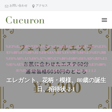
ー
コ
分
お問い合わせ
アクセス
ン
県
テ
中
メ
ン
津
ニ
ュ
大
大
市
ツ
ー
分
分
プ
へ
県
ラ
県
ス
%E3%82%A8%E3%83%AC%E3%82%AC%E3%83%B3%E3%
中
イ
中
キ
83%88%E3%80%81%E8%8A%B1%E6%9F%84%E3%83%BB
ベ
津
津
ッ
%E6%A8%A1%E6%A7%98%E3%80%8180%E6%AD%B3%E3
ー
市
市
プ
%81%AE%E8%AA%95%E7%94%9F%E6%97%A5%E3%80%
ト
の
プ
81%E6%8B%9B%E5%BE%85%E7%8A%B6 2 1 2
フ
プ
ラ
ェ
ラ
エレガント、花柄・模様、80歳の誕生
イ
イ
イ
日、招待状-2-1
シ
ベ
ベ
ャ
ー
ー
ル
ト
ト
ヘ
サ