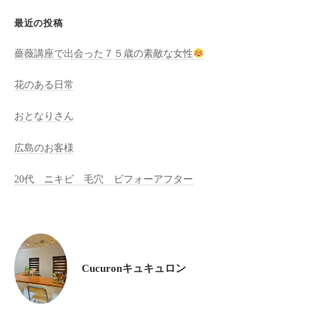
全
cucuron
最近の投稿
予
約
薔薇講座で出会った７５歳の素敵な女性
制
花のある日常
の
プ
おとなりさん
ラ
イ
広島のお客様
ベ
ー
20代 ニキビ 毛穴 ビフォーアフター
ト
サ
ロ
ン
で
Cucuronキュキュロン
す
。
ま