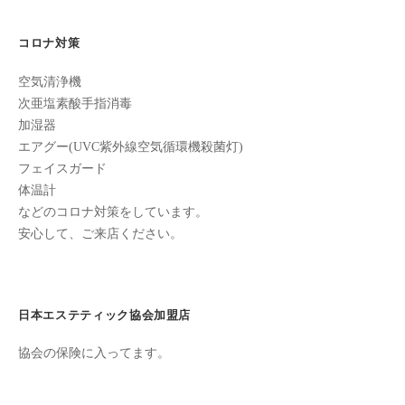
ン
の
ち
C
誕
の
コロナ対策
u
良
生
c
空気清浄機
い
日、
u
次亜塩素酸手指消毒
時
加湿器
r
間
招
エアグー(UVC紫外線空気循環機殺菌灯)
o
を
待
フェイスガード
す
n
体温計
状-2-
ご
などのコロナ対策をしています。
し
1
安心して、ご来店ください。
て
も
2021
ら
年
う
日本エステティック協会加盟店
9
た
月
協会の保険に入ってます。
め
13
の
日
完
by