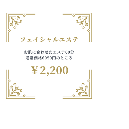
フ
ッ
ロ
ェ
ド
ン
エ
ス
イ
C
パ
シ
レ
u
エ
ャ
c
ガ
ス
ル
u
テ
ン
r
ヘ
サ
o
ッ
ト、
ロ
n
ン
ド
花
で
C
ス
す
柄・
u
パ
。
c
模
エ
お
u
ス
客
様、
r
テ
o
様
80
n
サ
に
歳
気
ロ
持