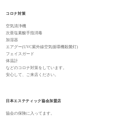
ン
の
ち
C
誕
の
コロナ対策
u
良
生
c
空気清浄機
い
日、
u
次亜塩素酸手指消毒
時
加湿器
r
間
招
エアグー(UVC紫外線空気循環機殺菌灯)
o
を
待
フェイスガード
す
n
体温計
状-1
ご
などのコロナ対策をしています。
し
安心して、ご来店ください。
2021
て
年
も
9
ら
月
う
日本エステティック協会加盟店
12
た
日
協会の保険に入ってます。
め
by
の
cucuron
完