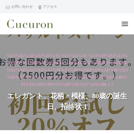
ー
コ
分
お問い合わせ
アクセス
ン
県
テ
中
メ
ン
津
ニ
ュ
大
大
市
ツ
ー
分
分
プ
へ
県
ラ
県
ス
%E3%82%A8%E3%83%AC%E3%82%AC%E3%83%B3%E3%
中
イ
中
キ
83%88%E3%80%81%E8%8A%B1%E6%9F%84%E3%83%BB
ベ
津
津
ッ
%E6%A8%A1%E6%A7%98%E3%80%8180%E6%AD%B3%E3
ー
市
市
プ
%81%AE%E8%AA%95%E7%94%9F%E6%97%A5%E3%80%
ト
の
プ
81%E6%8B%9B%E5%BE%85%E7%8A%B6 1 2
フ
プ
ラ
ェ
ラ
エレガント、花柄・模様、80歳の誕生
イ
イ
イ
日、招待状-1
シ
ベ
ベ
ャ
ー
ー
ル
ト
ト
ヘ
サ