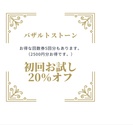
フ
ッ
ロ
ェ
ド
ン
エ
ス
イ
C
パ
シ
レ
u
エ
ャ
c
ガ
ス
ル
u
テ
ン
r
ヘ
サ
o
ッ
ト、
ロ
n
ン
ド
花
で
C
ス
す
柄・
u
パ
。
c
模
エ
お
u
ス
客
様、
r
テ
o
様
80
n
サ
に
歳
気
ロ
持