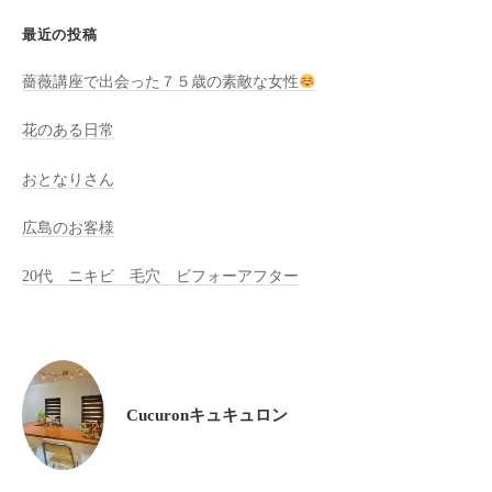
全
最近の投稿
予
約
薔薇講座で出会った７５歳の素敵な女性
制
花のある日常
の
プ
おとなりさん
ラ
イ
広島のお客様
ベ
ー
20代 ニキビ 毛穴 ビフォーアフター
ト
サ
ロ
ン
で
Cucuronキュキュロン
す
。
ま