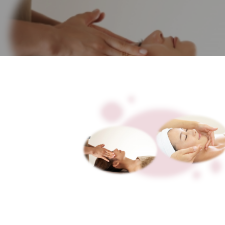
ド
ー
ー
ス
ト
ト
パ
サ
フ
エ
ロ
ス
ェ
ン
テ
イ
C
サ
シ
u
sasie
ロ
c
ャ
ン
u
2022
ル
C
r
年
ヘ
u
o
10
c
ッ
月
n
u
ド
30
で
r
ス
日
す
o
by
パ
。
n
turkeyturkey
お