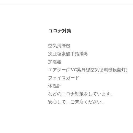
エ
客
ス
様
テ
に
サ
コロナ対策
気
ロ
持
空気清浄機
ン
ち
次亜塩素酸手指消毒
C
の
加湿器
u
良
エアグー(UVC紫外線空気循環機殺菌灯)
い
フェイスガード
c
体温計
時
u
などのコロナ対策をしています。
間
r
安心して、ご来店ください。
を
o
す
n
ご
し