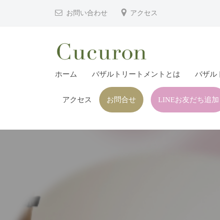
津
コ
お問い合わせ
アクセス
市
ン
プ
テ
ラ
ン
イ
ツ
大
大
ベ
ホーム
バザルトリートメントとは
バザル
へ
分
分
ー
ス
県
ト
アクセス
お問合せ
LINEお友だち追加
県
キ
フ
中
中
ッ
ェ
津
津
プ
イ
市
市
シ
の
プ
ャ
プ
ル
ラ
ラ
ヘ
イ
イ
ッ
ベ
ベ