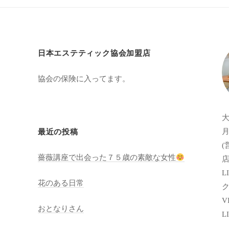
日本エステティック協会加盟店
協会の保険に入ってます。
月
最近の投稿
(
薔薇講座で出会った７５歳の素敵な女性
店
LI
花のある日常
VI
おとなりさん
L