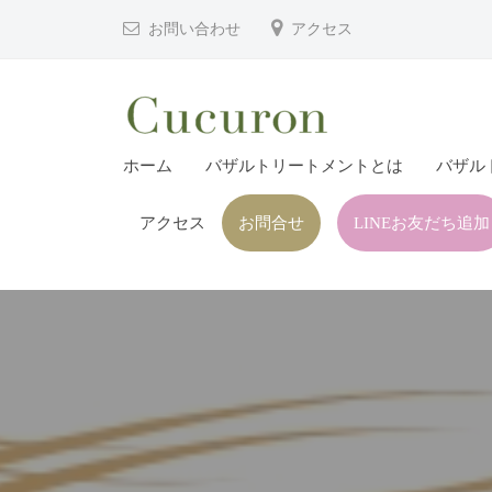
津
コ
お問い合わせ
アクセス
市
ン
プ
テ
ラ
ン
イ
ツ
大
大
ベ
ホーム
バザルトリートメントとは
バザル
へ
分
分
ー
ス
県
ト
アクセス
お問合せ
LINEお友だち追加
県
キ
フ
中
中
ッ
ェ
津
津
プ
イ
市
市
シ
の
プ
ャ
プ
ル
ラ
ラ
ヘ
イ
イ
ッ
ベ
ベ