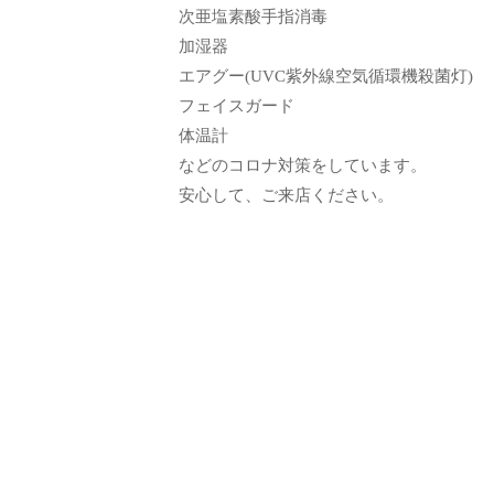
エ
次亜塩素酸手指消毒
客
ス
加湿器
様
テ
エアグー(UVC紫外線空気循環機殺菌灯)
に
フェイスガード
サ
気
体温計
ロ
持
などのコロナ対策をしています。
ン
ち
安心して、ご来店ください。
C
の
u
良
い
c
時
u
間
r
を
o
す
n
ご
し