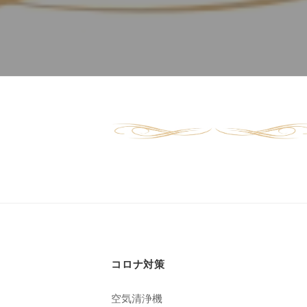
ド
ー
ー
ス
ト
ト
パ
サ
フ
エ
ロ
ス
ェ
ン
テ
イ
C
サ
シ
u
cats
ロ
c
ャ
ン
u
2021
ル
C
r
年
ヘ
u
o
2
c
ッ
月
n
u
ド
28
で
r
ス
日
コロナ対策
す
o
by
パ
。
n
空気清浄機
cucuron
お