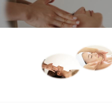
ド
ー
ー
ス
ト
ト
パ
サ
フ
エ
ロ
ス
ェ
ン
テ
イ
C
サ
シ
u
無
ロ
c
ャ
ン
題
u
ル
C
r
ヘ
u
2022
o
c
ッ
年
n
u
ド
10
で
r
月
ス
す
o
30
パ
。
n
日
お