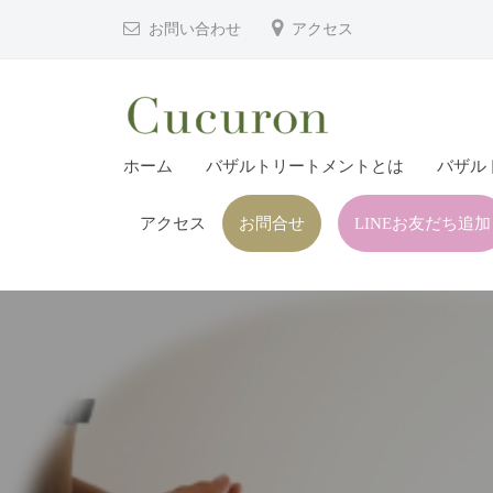
津
コ
お問い合わせ
アクセス
市
ン
プ
テ
ラ
ン
イ
ツ
大
大
ベ
ホーム
バザルトリートメントとは
バザル
へ
分
分
ー
ス
県
ト
アクセス
お問合せ
LINEお友だち追加
県
キ
フ
中
中
ッ
ェ
津
津
プ
イ
市
市
シ
の
プ
ャ
プ
ル
ラ
ラ
ヘ
イ
イ
ッ
ベ
ベ