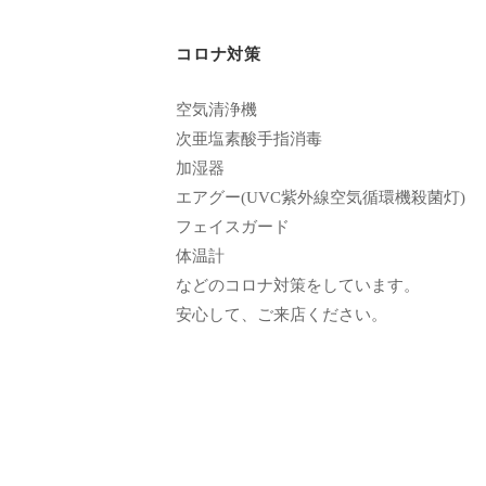
エ
by
客
ス
turkeyturkey
コロナ対策
様
テ
に
サ
空気清浄機
気
次亜塩素酸手指消毒
ロ
持
加湿器
ン
ち
エアグー(UVC紫外線空気循環機殺菌灯)
C
の
フェイスガード
u
良
体温計
い
などのコロナ対策をしています。
c
安心して、ご来店ください。
時
u
間
r
を
o
す
n
ご
し