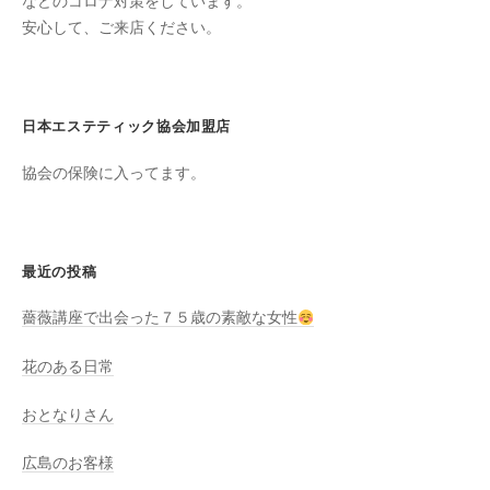
ン
などのコロナ対策をしています。
ち
安心して、ご来店ください。
C
の
u
良
c
い
u
日本エステティック協会加盟店
時
r
間
協会の保険に入ってます。
o
を
す
n
ご
し
最近の投稿
て
薔薇講座で出会った７５歳の素敵な女性
も
ら
花のある日常
う
た
おとなりさん
め
の
広島のお客様
完