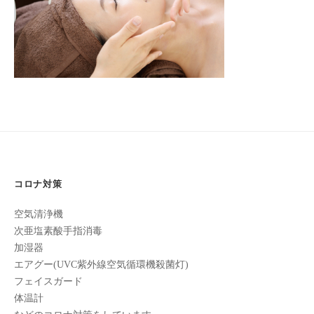
フ
ッ
ロ
ェ
10
ド
ン
ス
イ
C
2022
パ
シ
u
年
エ
ャ
c
10
ス
ル
u
月
テ
r
ヘ
30
サ
o
ッ
日
ロ
n
by
ン
ド
で
turkeyturkey
C
ス
コロナ対策
す
u
パ
。
c
空気清浄機
エ
お
u
次亜塩素酸手指消毒
ス
客
r
加湿器
テ
o
様
エアグー(UVC紫外線空気循環機殺菌灯)
n
サ
に
フェイスガード
気
ロ
体温計
持