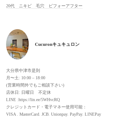
全
20代 ニキビ 毛穴 ビフォーアフター
予
約
制
の
プ
Cucuronキュキュロン
ラ
イ
ベ
大分県中津市是則
ー
月〜土: 10:00 – 18:00
ト
(営業時間外でもご相談下さい)
サ
店休日: 日曜日 不定休
ロ
LINE :https://lin.ee/5WHvcRQ
ン
クレジットカード・電子マネー使用可能：
で
VISA . MasterCard. JCB. Unionpay. PayPay. LINEPay
す
。
ま