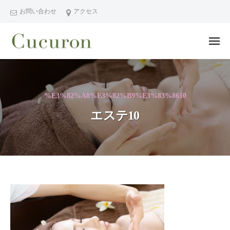
ー
コ
分
お問い合わせ
アクセス
ン
県
テ
中
メ
ン
津
ニ
ュ
大
大
市
ツ
ー
分
分
プ
へ
県
ラ
県
ス
%E3%82%A8%E3%82%B9%E3%83%8610
中
イ
中
キ
ベ
津
エステ10
津
ッ
ー
市
市
プ
ト
の
プ
フ
プ
ラ
ェ
ラ
イ
イ
イ
シ
ベ
ベ
エ
ャ
ー
ー
ス
ル
ト
ト
ヘ
サ
テ