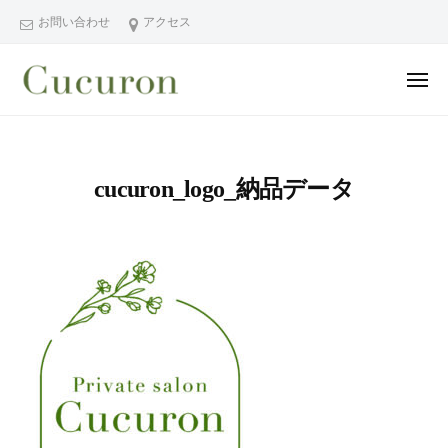
ー
コ
分
お問い合わせ
アクセス
ン
県
テ
中
メ
ン
津
ニ
ュ
大
大
市
ツ
ー
分
分
プ
へ
県
ラ
県
ス
cucuron_logo_納品データ
中
イ
中
キ
ベ
津
津
ッ
ー
市
市
プ
ト
の
プ
フ
プ
ラ
ェ
ラ
イ
イ
イ
シ
ベ
ベ
ャ
ー
ー
ル
ト
ト
ヘ
サ