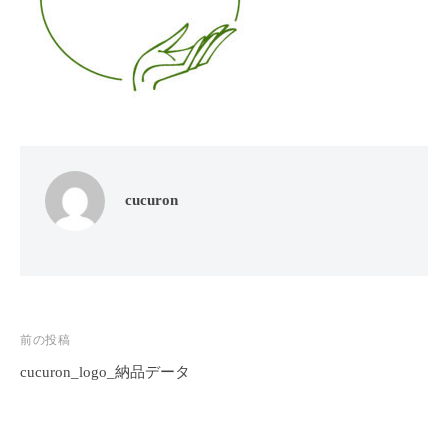
フ
ッ
ロ
ェ
ド
ン
ス
イ
C
パ
シ
u
エ
ャ
c
ス
ル
u
テ
r
ヘ
サ
o
ッ
ロ
cucuron
n
ン
ド
で
C
ス
す
u
パ
。
c
エ
お
u
ス
投
前の投稿
客
r
テ
o
様
cucuron_logo_納品データ
稿
n
サ
に
ナ
気
ロ
ビ
持