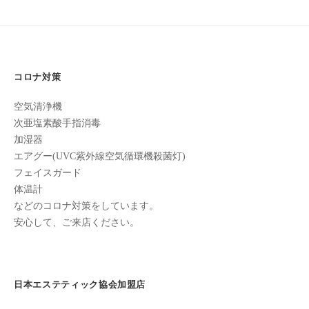
ン
ち
ゲ
C
の
ー
u
良
c
シ
い
u
コロナ対策
ョ
時
r
間
ン
空気清浄機
o
を
次亜塩素酸手指消毒
す
n
加湿器
ご
エアグー(UVC紫外線空気循環機殺菌灯)
し
フェイスガード
て
体温計
も
などのコロナ対策をしています。
ら
安心して、ご来店ください。
う
た
め
日本エステティック協会加盟店
の
完