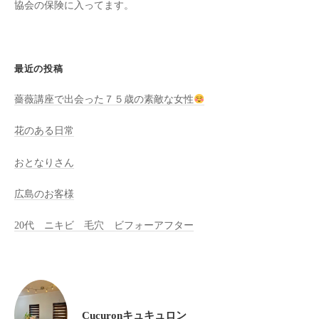
協会の保険に入ってます。
全
予
約
制
最近の投稿
の
薔薇講座で出会った７５歳の素敵な女性
プ
ラ
花のある日常
イ
ベ
おとなりさん
ー
ト
広島のお客様
サ
20代 ニキビ 毛穴 ビフォーアフター
ロ
ン
で
す
。
Cucuronキュキュロン
ま