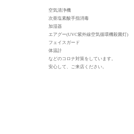
シ
て
ョ
空気清浄機
も
次亜塩素酸手指消毒
ン
ら
加湿器
う
エアグー(UVC紫外線空気循環機殺菌灯)
た
フェイスガード
め
体温計
の
などのコロナ対策をしています。
完
安心して、ご来店ください。
全
予
約
制
の
プ
ラ