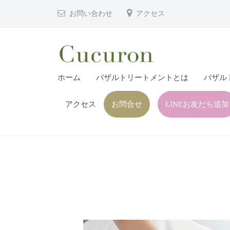
津
コ
お問い合わせ
アクセス
市
ン
プ
テ
ラ
ン
イ
ツ
大
大
ベ
ホーム
バザルトリートメントとは
バザル
へ
分
分
ー
ス
県
ト
アクセス
お問合せ
LINEお友だち追加
県
キ
フ
中
中
ッ
ェ
津
津
プ
イ
市
市
シ
の
プ
ャ
プ
ル
ラ
ラ
ヘ
イ
イ
ッ
ベ
ベ