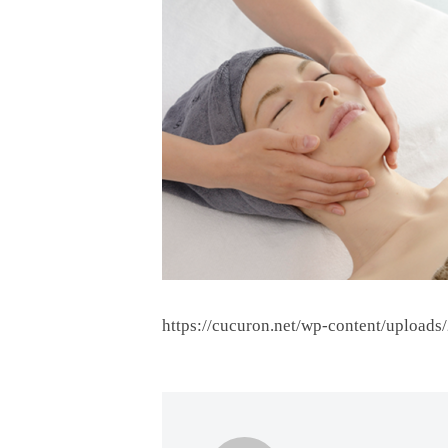
ド
ー
ー
ス
ト
ト
パ
サ
フ
エ
ロ
ス
ェ
ン
テ
イ
C
サ
シ
u
ロ
c
ャ
ン
u
ル
C
r
ヘ
u
o
c
ッ
https://cucuron.net/wp-content/uploa
n
u
ド
で
r
ス
す
o
パ
。
n
お