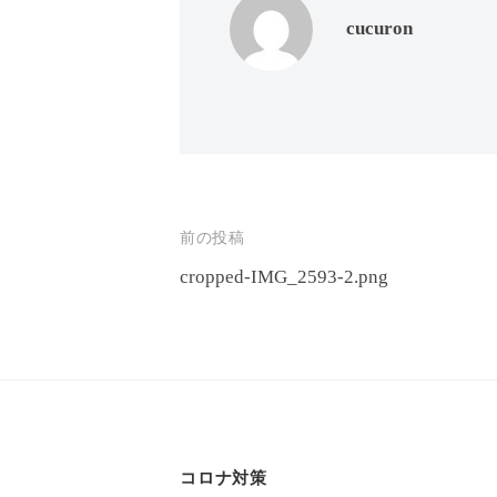
エ
cucuron
客
ス
様
テ
に
サ
気
ロ
持
ン
ち
C
の
投
前の投稿
u
良
cropped-IMG_2593-2.png
稿
い
c
時
ナ
u
間
ビ
r
を
o
ゲ
す
n
ー
ご
コロナ対策
し