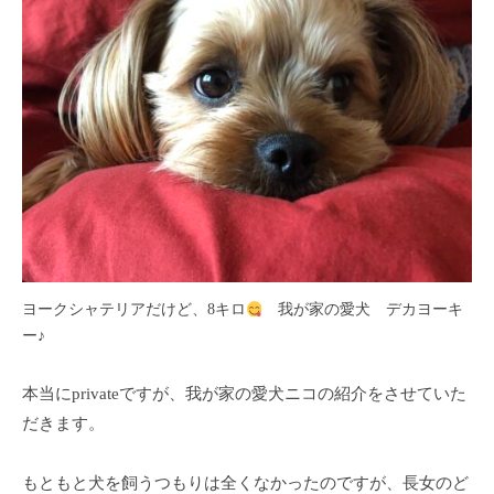
フ
ッ
ロ
ェ
ド
ン
ス
イ
C
パ
シ
u
エ
ャ
c
ス
ル
u
テ
r
ヘ
サ
o
ッ
ロ
n
ン
ド
で
C
ス
す
u
パ
ヨークシャテリアだけど、8キロ
我が家の愛犬 デカヨーキ
。
c
ー♪
エ
お
u
ス
客
r
本当にprivateですが、我が家の愛犬ニコの紹介をさせていた
テ
o
様
だきます。
n
サ
に
気
ロ
もともと犬を飼うつもりは全くなかったのですが、長女のど
持