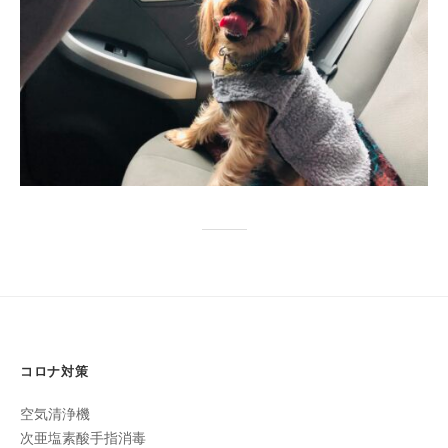
全
予
約
制
の
プ
ラ
イ
ベ
ー
ト
サ
ロ
ン
で
コロナ対策
す
空気清浄機
。
次亜塩素酸手指消毒
ま