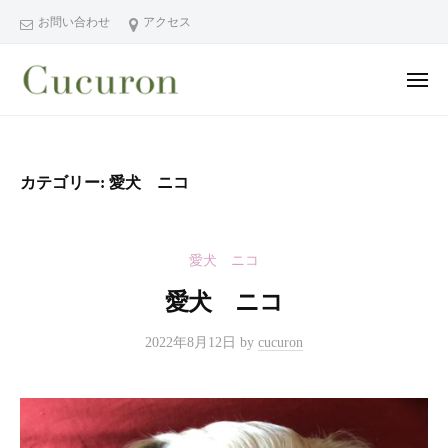
ー
コ
分
お問い合わせ
アクセス
ン
県
テ
中
メ
ン
津
ニ
ュ
大
大
市
ツ
ー
分
分
プ
へ
県
ラ
県
ス
カテゴリー:
愛犬 ニコ
中
イ
中
キ
ベ
津
津
ッ
ー
市
市
プ
愛犬 ニコ
ト
の
プ
フ
プ
愛犬 ニコ
ラ
ェ
ラ
イ
イ
イ
2022年8月12日
by
cucuron
シ
ベ
ベ
ャ
ー
ー
ル
ト
ト
ヘ
サ