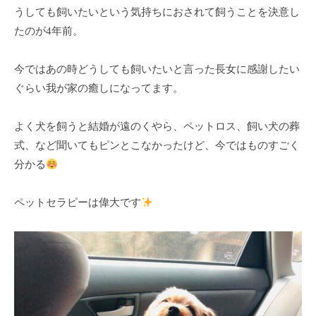
ン
うしても飼いたいという気持ちにおされて飼うことを決意し
ち
C
の
たのが4年前。
u
良
c
い
今ではあの時どうしても飼いたいと言った長女に感謝したい
u
時
ぐらい我が家の癒しになってます。
r
間
o
を
よく犬を飼うと結婚が遠のくやら、ペットロス、飼い犬の葬
す
n
式、など聞いてもピンとこなかったけど、今ではものすごく
ご
分かる
し
て
ペットセラピーは偉大です
も
ら
う
た
め
の
完