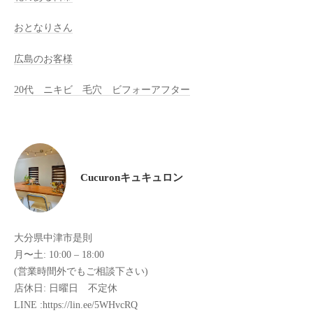
け
おとなりさん
て
い
広島のお客様
ま
す
20代 ニキビ 毛穴 ビフォーアフター
。
県
北
で
は
Cucuronキュキュロン
唯
一
体
大分県中津市是則
質
月〜土: 10:00 – 18:00
改
(営業時間外でもご相談下さい)
善
店休日: 日曜日 不定休
や
LINE :https://lin.ee/5WHvcRQ