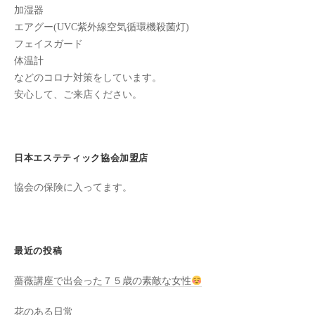
加湿器
た
エアグー(UVC紫外線空気循環機殺菌灯)
来
フェイスガード
た
体温計
い
などのコロナ対策をしています。
と
安心して、ご来店ください。
思
っ
て
も
日本エステティック協会加盟店
ら
協会の保険に入ってます。
え
る
サ
ロ
最近の投稿
ン
を
薔薇講座で出会った７５歳の素敵な女性
心
花のある日常
が