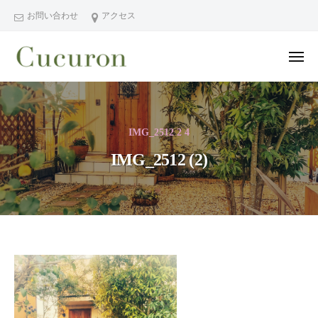
ー
コ
分
お問い合わせ
アクセス
ン
県
テ
中
メ
ン
津
ニ
ュ
大
大
市
ツ
ー
分
分
プ
へ
県
ラ
県
ス
IMG_2512 2 4
中
イ
中
キ
ベ
津
IMG_2512 (2)
津
ッ
ー
市
市
プ
ト
の
プ
フ
プ
ラ
ェ
ラ
イ
イ
イ
シ
ベ
ベ
IMG_2512
ャ
ー
ー
(2)
ル
ト
ト
ヘ
サ