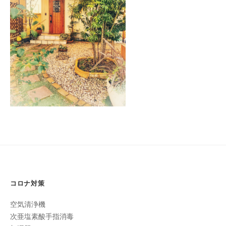
フ
2021
ッ
ロ
ェ
年
ド
ン
1
ス
イ
C
月
パ
シ
u
9
エ
ャ
c
日
ス
ル
u
by
テ
r
ヘ
cucuron
サ
o
ッ
ロ
n
ン
ド
で
C
ス
す
u
パ
。
c
エ
お
u
ス
客
r
テ
コロナ対策
o
様
n
サ
に
空気清浄機
気
ロ
次亜塩素酸手指消毒
持