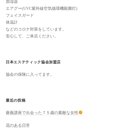
ン
加湿器
ち
C
エアグー(UVC紫外線空気循環機殺菌灯)
の
フェイスガード
u
良
体温計
c
い
などのコロナ対策をしています。
u
時
安心して、ご来店ください。
r
間
o
を
す
n
日本エステティック協会加盟店
ご
し
協会の保険に入ってます。
て
も
ら
う
最近の投稿
た
薔薇講座で出会った７５歳の素敵な女性
め
の
花のある日常
完