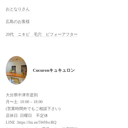
全
おとなりさん
予
約
広島のお客様
制
の
20代 ニキビ 毛穴 ビフォーアフター
プ
ラ
イ
ベ
ー
Cucuronキュキュロン
ト
サ
ロ
大分県中津市是則
ン
月〜土: 10:00 – 18:00
で
(営業時間外でもご相談下さい)
す
店休日: 日曜日 不定休
。
LINE :https://lin.ee/5WHvcRQ
ま