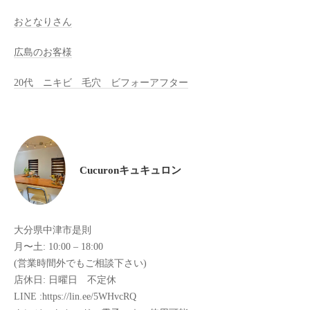
全
おとなりさん
予
約
広島のお客様
制
20代 ニキビ 毛穴 ビフォーアフター
の
プ
ラ
イ
ベ
ー
Cucuronキュキュロン
ト
サ
ロ
大分県中津市是則
ン
月〜土: 10:00 – 18:00
で
(営業時間外でもご相談下さい)
す
店休日: 日曜日 不定休
。
LINE :https://lin.ee/5WHvcRQ
ま