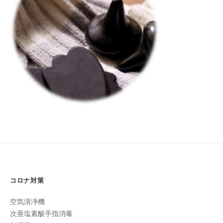
フ
ッ
ロ
11
ェ
ド
月
ン
ス
イ
18
C
パ
シ
日
u
エ
ャ
by
c
ス
turkeyturkey
ル
u
テ
r
ヘ
サ
o
ッ
ロ
n
ン
ド
で
C
ス
す
u
パ
。
c
エ
お
u
ス
客
r
コロナ対策
テ
o
様
n
サ
に
空気清浄機
気
ロ
次亜塩素酸手指消毒
持