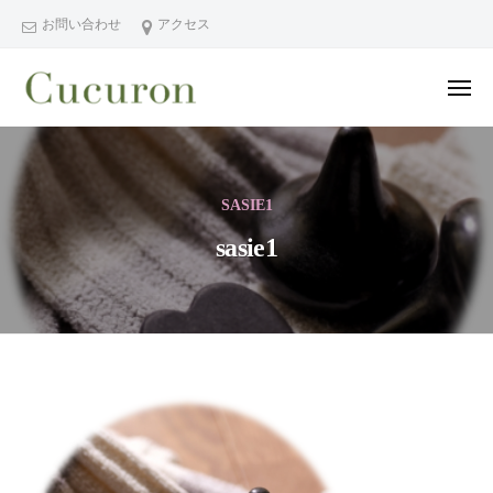
ー
コ
分
お問い合わせ
アクセス
ン
県
テ
中
メ
ン
津
ニ
ュ
大
大
市
ツ
ー
分
分
プ
へ
県
ラ
県
ス
SASIE1
中
イ
中
キ
ベ
津
sasie1
津
ッ
ー
市
市
プ
ト
の
プ
フ
プ
ラ
ェ
ラ
イ
イ
イ
シ
ベ
ベ
sasie1
ャ
ー
ー
ル
ト
2022
ト
ヘ
サ
年