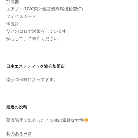
ン
加湿器
ち
C
エアグー(UVC紫外線空気循環機殺菌灯)
の
フェイスガード
u
良
体温計
c
い
などのコロナ対策をしています。
u
時
安心して、ご来店ください。
r
間
o
を
す
n
日本エステティック協会加盟店
ご
し
協会の保険に入ってます。
て
も
ら
う
最近の投稿
た
薔薇講座で出会った７５歳の素敵な女性
め
の
花のある日常
完