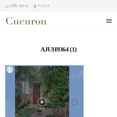
ー
コ
分
お問い合わせ
アクセス
ン
県
テ
中
メ
ン
津
ニ
ュ
大
大
市
ツ
ー
分
分
プ
へ
県
ラ
県
ス
AJUH9364 (1)
中
イ
中
キ
ベ
津
津
ッ
ー
市
市
プ
ト
の
プ
フ
プ
ラ
ェ
ラ
イ
イ
イ
シ
ベ
ベ
ャ
ー
ー
ル
ト
ト
ヘ
サ