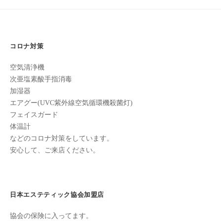
ン
ゲ
ち
C
ー
の
u
シ
良
c
い
コロナ対策
ョ
u
時
ン
空気清浄機
r
間
次亜塩素酸手指消毒
o
を
加湿器
す
n
エアグー(UVC紫外線空気循環機殺菌灯)
ご
フェイスガード
し
体温計
て
などのコロナ対策をしています。
も
安心して、ご来店ください。
ら
う
た
め
日本エステティック協会加盟店
の
協会の保険に入ってます。
完