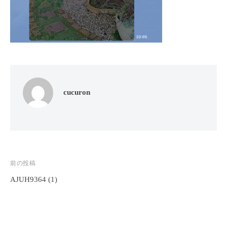
フ
ッ
ロ
ェ
ド
ン
ス
イ
C
パ
シ
u
エ
ャ
c
ス
ル
u
テ
r
ヘ
サ
cucuron
o
ッ
ロ
n
ン
ド
で
C
ス
す
u
パ
。
c
エ
お
u
投
前の投稿
ス
客
r
AJUH9364 (1)
稿
テ
o
様
ナ
n
サ
に
気
ビ
ロ
持