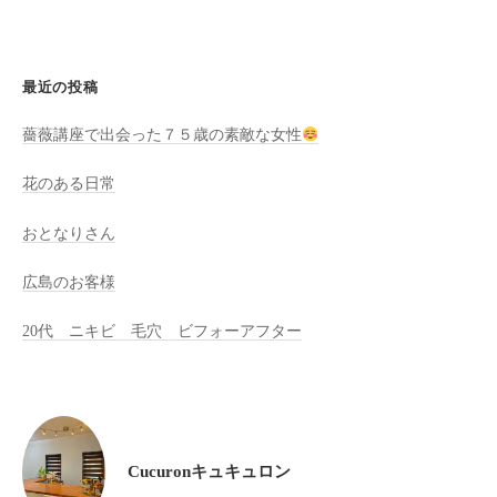
全
予
約
最近の投稿
制
の
薔薇講座で出会った７５歳の素敵な女性
プ
花のある日常
ラ
イ
おとなりさん
ベ
ー
広島のお客様
ト
サ
20代 ニキビ 毛穴 ビフォーアフター
ロ
ン
で
す
。
Cucuronキュキュロン
ま