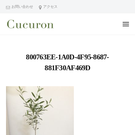
ー
コ
分
お問い合わせ
アクセス
ン
県
テ
中
メ
ン
津
ニ
ュ
大
大
市
ツ
ー
分
分
プ
へ
県
ラ
県
ス
800763EE-1A0D-4F95-8687-
中
イ
中
キ
ベ
津
881F30AF469D
津
ッ
ー
市
市
プ
ト
の
プ
フ
プ
ラ
ェ
ラ
イ
イ
イ
シ
ベ
ベ
ャ
ー
ー
ル
ト
ト
ヘ
サ