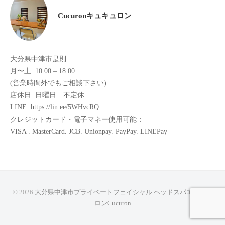
た
Cucuronキュキュロン
来
た
い
大分県中津市是則
と
月〜土: 10:00 – 18:00
思
(営業時間外でもご相談下さい)
っ
店休日: 日曜日 不定休
て
LINE :https://lin.ee/5WHvcRQ
も
クレジットカード・電子マネー使用可能：
ら
VISA . MasterCard. JCB. Unionpay. PayPay. LINEPay
え
る
サ
ロ
ン
© 2026
大分県中津市プライベートフェイシャル ヘッドスパエステサ
を
ロンCucuron
心
が