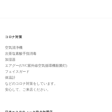
ン
ち
ビ
C
の
u
ゲ
良
c
ー
い
u
時
シ
r
間
コロナ対策
ョ
o
を
ン
空気清浄機
す
n
次亜塩素酸手指消毒
ご
加湿器
し
エアグー(UVC紫外線空気循環機殺菌灯)
て
フェイスガード
も
体温計
ら
などのコロナ対策をしています。
う
安心して、ご来店ください。
た
め
の
完