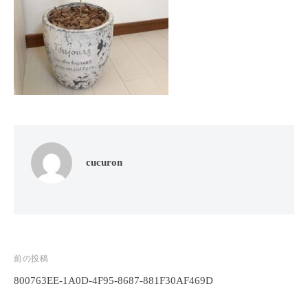
フ
ッ
ロ
ェ
ド
ン
ス
イ
C
パ
シ
u
エ
ャ
c
ス
ル
u
テ
r
ヘ
サ
o
ッ
ロ
n
ン
ド
cucuron
で
C
ス
す
u
パ
。
c
エ
お
u
ス
客
r
テ
o
様
投
前の投稿
n
サ
に
800763EE-1A0D-4F95-8687-881F30AF469D
稿
気
ロ
ナ
持