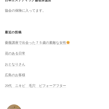
日本エステティック協会加盟店
全
協会の保険に入ってます。
予
約
制
の
最近の投稿
プ
ラ
薔薇講座で出会った７５歳の素敵な女性
イ
ベ
花のある日常
ー
おとなりさん
ト
サ
広島のお客様
ロ
ン
20代 ニキビ 毛穴 ビフォーアフター
で
す
。
ま