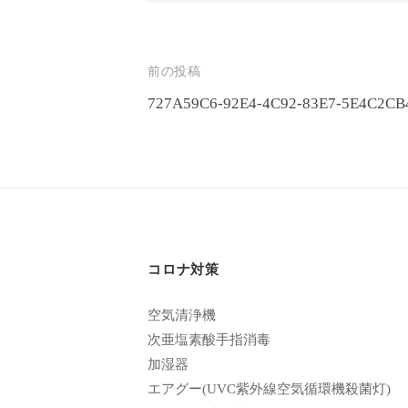
エ
客
ス
様
テ
投
前の投稿
に
サ
727A59C6-92E4-4C92-83E7-5E4C2CB
気
稿
ロ
持
ナ
ン
ち
ビ
C
の
ゲ
u
良
い
c
ー
時
コロナ対策
u
シ
間
r
ョ
空気清浄機
を
o
次亜塩素酸手指消毒
す
ン
n
加湿器
ご
エアグー(UVC紫外線空気循環機殺菌灯)
し