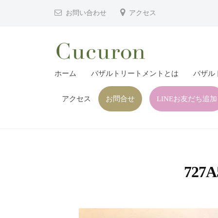
津
コ
お問い合わせ
アクセス
市
ン
プ
テ
ラ
ン
イ
ツ
大
大
ベ
ホーム
バザルトリートメントとは
バザル
へ
分
分
ー
ス
県
ト
アクセス
お問合せ
LINEお友だち追加
県
キ
フ
中
中
ッ
ェ
津
津
プ
イ
市
市
シ
の
プ
ャ
727A
プ
ル
ラ
ラ
ヘ
イ
イ
ッ
ベ
ベ