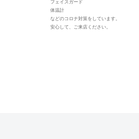
フェイスガード
て
体温計
も
などのコロナ対策をしています。
ら
安心して、ご来店ください。
う
た
め
の
完
全
予
約
制
の
プ
ラ