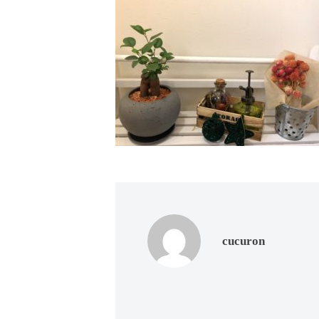
ド
ー
ー
ス
ト
ト
パ
サ
フ
エ
ロ
ス
ェ
ン
テ
イ
C
サ
シ
u
ロ
c
ャ
ン
u
ル
C
r
ヘ
u
o
c
ッ
n
cucuron
u
ド
で
r
ス
す
o
パ
。
n
お