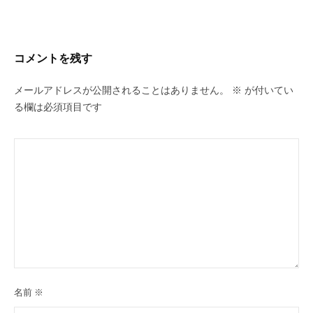
ン
ち
ビ
C
の
u
ゲ
良
コメントを残す
c
ー
い
u
時
シ
メールアドレスが公開されることはありません。
※
が付いてい
r
間
ョ
る欄は必須項目です
o
を
ン
す
n
ご
し
て
も
ら
う
た
め
の
名前
※
完