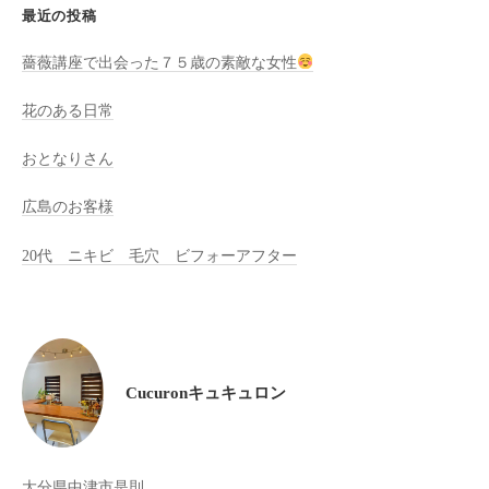
最近の投稿
け
て
薔薇講座で出会った７５歳の素敵な女性
い
ま
花のある日常
す
おとなりさん
。
県
広島のお客様
北
で
20代 ニキビ 毛穴 ビフォーアフター
は
唯
一
体
質
Cucuronキュキュロン
改
善
や
大分県中津市是則