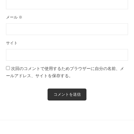
全
予
メール
※
約
制
の
サイト
プ
ラ
イ
ベ
次回のコメントで使用するためブラウザーに自分の名前、メ
ー
ールアドレス、サイトを保存する。
ト
サ
ロ
ン
で
す
。
ま