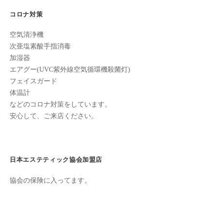
た
コロナ対策
来
た
空気清浄機
次亜塩素酸手指消毒
い
加湿器
と
エアグー(UVC紫外線空気循環機殺菌灯)
思
フェイスガード
っ
体温計
て
などのコロナ対策をしています。
も
安心して、ご来店ください。
ら
え
る
サ
日本エステティック協会加盟店
ロ
ン
協会の保険に入ってます。
を
心
が