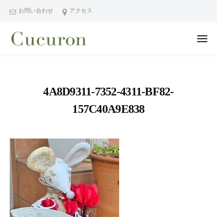
ー
コ
分
お問い合わせ
アクセス
ン
県
テ
中
メ
ン
津
ニ
ュ
大
大
市
ツ
ー
分
分
プ
へ
県
ラ
県
ス
4A8D9311-7352-4311-BF82-
中
イ
中
キ
ベ
津
157C40A9E838
津
ッ
ー
市
市
プ
ト
の
プ
フ
プ
ラ
ェ
ラ
イ
イ
イ
シ
ベ
ベ
ャ
ー
ー
ル
ト
ト
ヘ
サ