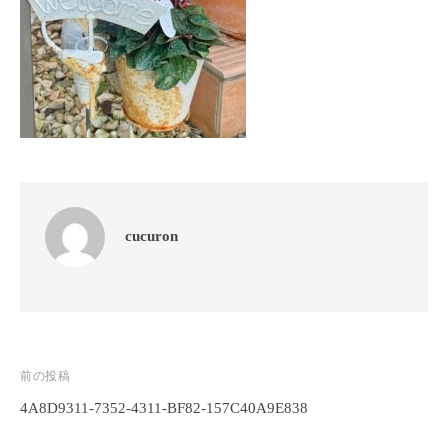
フ
ッ
ロ
ェ
ド
ン
ス
イ
C
パ
シ
u
エ
ャ
c
ス
ル
u
テ
r
ヘ
サ
o
ッ
ロ
n
ン
ド
cucuron
で
C
ス
す
u
パ
。
c
エ
お
u
ス
客
r
テ
o
様
投
前の投稿
n
サ
に
4A8D9311-7352-4311-BF82-157C40A9E838
稿
気
ロ
ナ
持