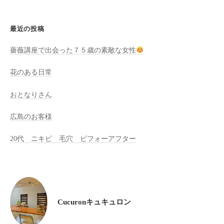
全
予
最近の投稿
約
制
薔薇講座で出会った７５歳の素敵な女性
の
プ
花のある日常
ラ
おとなりさん
イ
ベ
広島のお客様
ー
ト
20代 ニキビ 毛穴 ビフォーアフター
サ
ロ
ン
で
す
Cucuronキュキュロン
。
ま