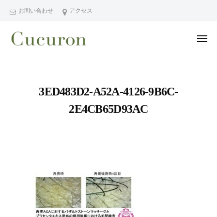
ー
コ
分
お問い合わせ
アクセス
ン
県
テ
中
メ
ン
津
ニ
ュ
大
大
市
ツ
ー
分
分
プ
へ
県
ラ
県
ス
3ED483D2-A52A-4126-9B6C-
中
イ
中
キ
ベ
津
2E4CB65D93AC
津
ッ
ー
市
市
プ
ト
の
プ
フ
プ
ラ
ェ
ラ
イ
イ
イ
シ
ベ
ベ
ャ
ー
ー
ル
ト
ト
ヘ
サ