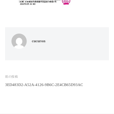
フ
ッ
ロ
ェ
ド
ン
ス
イ
C
パ
シ
u
エ
ャ
c
ス
ル
u
テ
cucuron
r
ヘ
サ
o
ッ
ロ
n
ン
ド
で
C
ス
す
u
パ
。
c
投
前の投稿
エ
お
u
3ED483D2-A52A-4126-9B6C-2E4CB65D93AC
稿
ス
客
r
テ
o
ナ
様
n
サ
に
ビ
気
ロ
ゲ
持