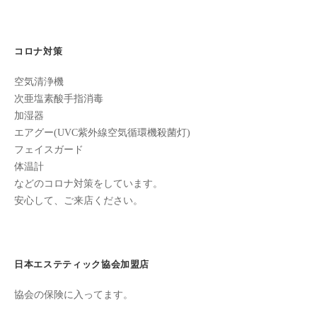
ン
ー
ち
C
の
シ
u
良
コロナ対策
ョ
c
い
ン
u
空気清浄機
時
r
次亜塩素酸手指消毒
間
加湿器
o
を
エアグー(UVC紫外線空気循環機殺菌灯)
す
n
フェイスガード
ご
体温計
し
などのコロナ対策をしています。
て
安心して、ご来店ください。
も
ら
う
た
日本エステティック協会加盟店
め
協会の保険に入ってます。
の
完