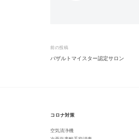
エ
客
ス
様
テ
に
サ
気
ロ
持
投
前の投稿
ン
ち
バザルトマイスター認定サロン
稿
C
の
ナ
u
良
い
c
ビ
時
u
ゲ
間
r
ー
を
o
コロナ対策
す
シ
n
ご
ョ
空気清浄機
し
次亜塩素酸手指消毒