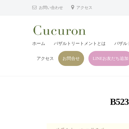
津
コ
お問い合わせ
アクセス
市
ン
プ
テ
ラ
ン
イ
ツ
大
大
ベ
ホーム
バザルトリートメントとは
バザル
へ
分
分
ー
ス
県
ト
アクセス
お問合せ
LINEお友だち追加
県
キ
フ
中
中
ッ
ェ
津
津
プ
イ
市
市
シ
の
プ
ャ
B523
プ
ル
ラ
ラ
ヘ
イ
イ
ッ
ベ
ベ