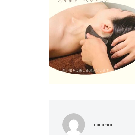
ド
ー
ー
ス
ト
ト
パ
サ
フ
エ
ロ
ス
ェ
ン
テ
イ
C
サ
シ
u
ロ
c
ャ
ン
u
ル
C
r
ヘ
u
o
c
ッ
n
u
ド
で
r
ス
す
o
cucuron
パ
。
n
お