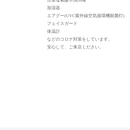
ン
て
加湿器
も
エアグー(UVC紫外線空気循環機殺菌灯)
ら
フェイスガード
う
体温計
た
などのコロナ対策をしています。
め
安心して、ご来店ください。
の
完
全
予
約
制
の
プ
ラ