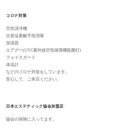
フ
2026
ッ
ロ
ェ
年
ド
ン
コロナ対策
4
ス
イ
C
月
パ
シ
u
空気清浄機
26
エ
ャ
c
次亜塩素酸手指消毒
日
ス
ル
u
加湿器
by
テ
r
エアグー(UVC紫外線空気循環機殺菌灯)
ヘ
cucuron
サ
フェイスガード
o
ッ
ロ
体温計
n
ン
ド
などのコロナ対策をしています。
で
C
ス
安心して、ご来店ください。
す
u
パ
。
c
エ
お
u
ス
客
r
日本エステティック協会加盟店
テ
o
様
n
サ
に
協会の保険に入ってます。
気
ロ
持