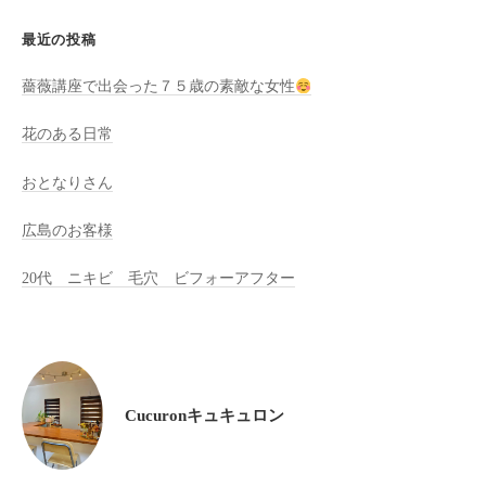
ン
ち
C
最近の投稿
の
u
良
薔薇講座で出会った７５歳の素敵な女性
c
い
u
時
花のある日常
r
間
o
を
おとなりさん
す
n
広島のお客様
ご
し
20代 ニキビ 毛穴 ビフォーアフター
て
も
ら
う
た
Cucuronキュキュロン
め
の
完