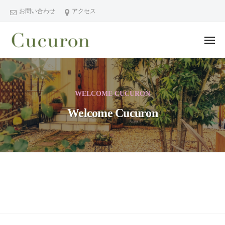
ー
コ
分
お問い合わせ
アクセス
ン
県
テ
中
メ
ン
津
ニ
ュ
大
大
市
ツ
ー
分
分
プ
へ
県
ラ
県
ス
WELCOME CUCURON
中
イ
中
キ
ベ
津
Welcome Cucuron
津
ッ
ー
市
市
プ
ト
の
プ
フ
プ
ラ
ェ
ラ
イ
イ
イ
シ
ベ
ベ
Welcome
ャ
ー
ー
Cucuron
ル
ト
ト
ヘ
サ